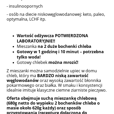
- insulinoopornych
- osób na diecie niskowęglowodanowej: keto, paleo,
optymalna, LCHF itp.
Wartość odżywcza POTWIERDZONA
LABORATORYJNIE!!
Mieszanka
na 2 duże bochenki chleba
Gotowy w 1 godzinę i 10 minut – potrzebna
tylko woda!
Gotowy chlebek
można mrozić!
Z mieszanki można samodzielnie upiec w domu
chleb, który ma
BARDZO niską zawartość
węglowodanów
oraz wysoką zawartość błonnika
pokarmowego oraz białka. W smaku i konsystencji
idealnie imituje klasyczne ciemne ziarniste pieczywo.
Oferta obejmuje suchą mieszankę chlebową
(680g netto do wypieku 2 bochenków chleba o
masie około 620g każdy) oraz sposób
przygotowania (recepturę dołączoną do