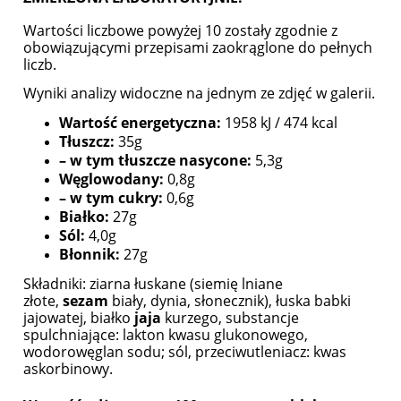
Wartości liczbowe powyżej 10 zostały zgodnie z
obowiązującymi przepisami zaokrąglone do pełnych
liczb.
Wyniki analizy widoczne na jednym ze zdjęć w galerii.
Wartość energetyczna:
1958 kJ / 474 kcal
Tłuszcz:
35g
– w tym tłuszcze nasycone:
5,3g
Węglowodany:
0,8g
– w tym cukry:
0,6g
Białko:
27g
Sól:
4,0g
Błonnik:
27g
Składniki: ziarna łuskane (siemię lniane
złote,
sezam
biały, dynia, słonecznik), łuska babki
jajowatej, białko
jaja
kurzego, substancje
spulchniające: lakton kwasu glukonowego,
wodorowęglan sodu; sól, przeciwutleniacz: kwas
askorbinowy.