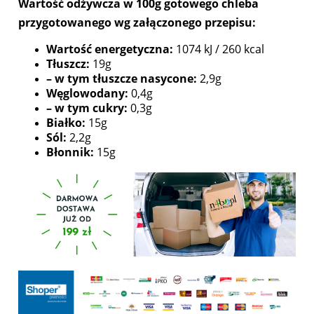
Wartość odżywcza w 100g gotowego chleba
przygotowanego wg załączonego przepisu:
Wartość energetyczna:
1074 kJ / 260 kcal
Tłuszcz:
19g
– w tym tłuszcze nasycone:
2,9g
Węglowodany:
0,4g
– w tym cukry:
0,3g
Białko:
15g
Sól:
2,2g
Błonnik:
15g