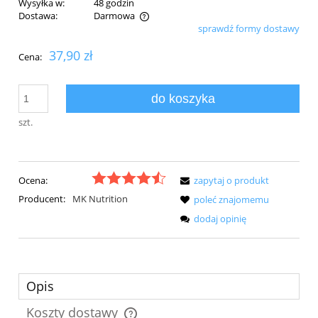
Wysyłka w:
48 godzin
Dostawa:
Darmowa
sprawdź formy dostawy
Cena nie zawiera ewentualnych kosztów płatności
37,90 zł
Cena:
do koszyka
szt.
Ocena:
zapytaj o produkt
Producent:
MK Nutrition
poleć znajomemu
dodaj opinię
Opis
Koszty dostawy