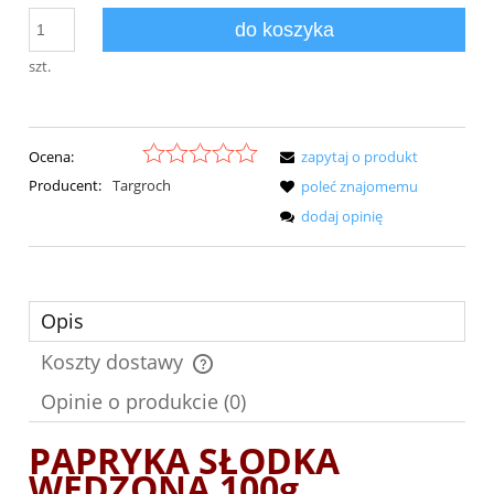
do koszyka
szt.
Ocena:
zapytaj o produkt
Producent:
Targroch
poleć znajomemu
dodaj opinię
Opis
Koszty dostawy
Cena nie zawiera ewentualnych kosztów płatności
Opinie o produkcie (0)
PAPRYKA SŁODKA
WĘDZONA 100g