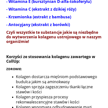
- Witamina E (bursztynian D-alfa-tokoferylu)
- Witamina C (ekstrakt z dzikiej róży)
- Krzemionka (estrakt z bambusa)
- Antocyjany (ekstrakt z borówki)
Czyli wszystkie te substancje jakie są niezbędne
do wytworzenia kolagenu ustrojowego w naszym
organiźmie!
Korzyści ze stosowania kolagenu zawartego w
CollUp:
ZDROWIE:
Kolagen dostarcza mięśniom podstawowego
budulca jakim są aminokwasy
Kolagen sprzyja zagęszczeniu tkanki łączne
stawów i kości
Kolagen przyspiesza procesy
rekonwalescencyjne stawów i kości
Kolagen wspomaga odbudowywanie mazi