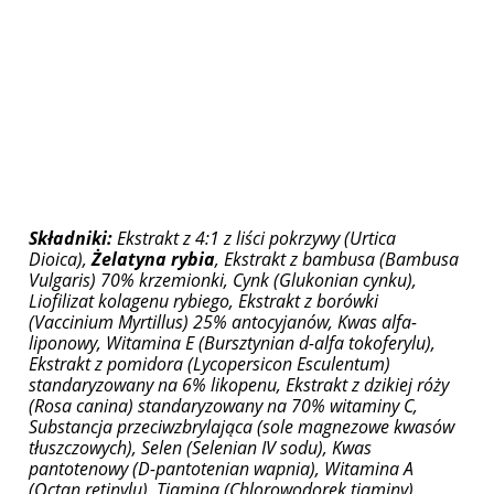
Składniki:
Ekstrakt z 4:1 z liści pokrzywy (Urtica
Dioica),
Żelatyna rybia
, Ekstrakt z bambusa (Bambusa
Vulgaris) 70% krzemionki, Cynk (Glukonian cynku),
Liofilizat kolagenu rybiego, Ekstrakt z borówki
(Vaccinium Myrtillus) 25% antocyjanów, Kwas alfa-
liponowy, Witamina E (Bursztynian d-alfa tokoferylu),
Ekstrakt z pomidora (Lycopersicon Esculentum)
standaryzowany na 6% likopenu, Ekstrakt z dzikiej róży
(Rosa canina) standaryzowany na 70% witaminy C,
Substancja przeciwzbrylająca (sole magnezowe kwasów
tłuszczowych), Selen (Selenian IV sodu), Kwas
pantotenowy (D-pantotenian wapnia), Witamina A
(Octan retinylu), Tiamina (Chlorowodorek tiaminy),