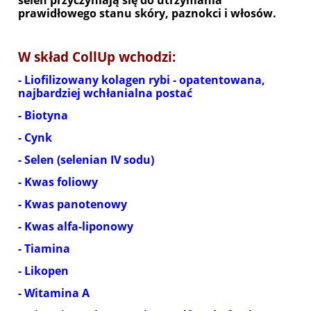
selen przyczyniają się do utrzymania
prawidłowego stanu skóry, paznokci i włosów.
W skład CollUp wchodzi:
- Liofilizowany kolagen rybi - opatentowana,
najbardziej wchłanialna postać
- Biotyna
- Cynk
- Selen (selenian IV sodu)
- Kwas foliowy
- Kwas panotenowy
- Kwas alfa-liponowy
- Tiamina
- Likopen
- Witamina A