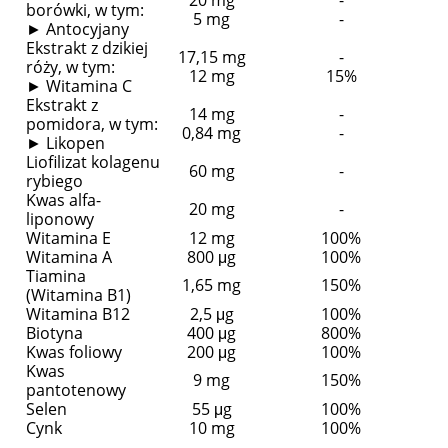
20 mg
-
borówki, w tym:
5 mg
-
► Antocyjany
Ekstrakt z dzikiej
17,15 mg
-
róży, w tym:
12 mg
15%
► Witamina C
Ekstrakt z
14 mg
-
pomidora, w tym:
0,84 mg
-
► Likopen
Liofilizat kolagenu
60 mg
-
rybiego
Kwas alfa-
20 mg
-
liponowy
Witamina E
12 mg
100%
Witamina A
800 μg
100%
Tiamina
1,65 mg
150%
(Witamina B1)
Witamina B12
2,5 μg
100%
Biotyna
400 μg
800%
Kwas foliowy
200 μg
100%
Kwas
9 mg
150%
pantotenowy
Selen
55 μg
100%
Cynk
10 mg
100%