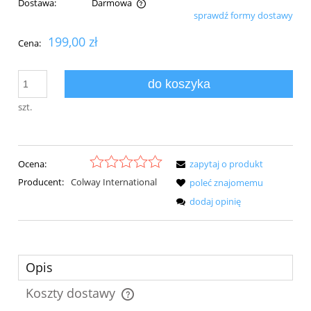
Dostawa:
Darmowa
sprawdź formy dostawy
Cena nie zawiera ewentualnych kosztów płatności
199,00 zł
Cena:
do koszyka
szt.
Ocena:
zapytaj o produkt
Producent:
Colway International
poleć znajomemu
dodaj opinię
Opis
Koszty dostawy
Cena nie zawiera ewentualnych kosztów płatności