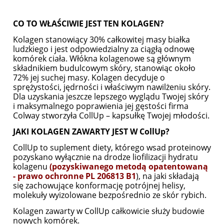
CO TO WŁAŚCIWIE JEST TEN KOLAGEN?
Kolagen stanowiący 30% całkowitej masy białka
ludzkiego i jest odpowiedzialny za ciągłą odnowę
komórek ciała. Włókna kolagenowe są głównym
składnikiem budulcowym skóry, stanowiąc około
72% jej suchej masy. Kolagen decyduje o
sprężystości, jędrności i właściwym nawilżeniu skóry.
Dla uzyskania jeszcze lepszego wyglądu Twojej skóry
i maksymalnego poprawienia jej gęstości firma
Colway stworzyła CollUp – kapsułkę Twojej młodości.
JAKI KOLAGEN ZAWARTY JEST W CollUp?
CollUp to suplement diety, którego wsad proteinowy
pozyskano wyłącznie na drodze liofilizacji hydratu
kolagenu
(pozyskiwanego metodą opatentowaną
- prawo ochronne PL 206813 B1
), na jaki składają
się zachowujące konformację potrójnej helisy,
molekuły wyizolowane bezpośrednio ze skór rybich.
Kolagen zawarty w CollUp całkowicie służy budowie
nowych komórek.