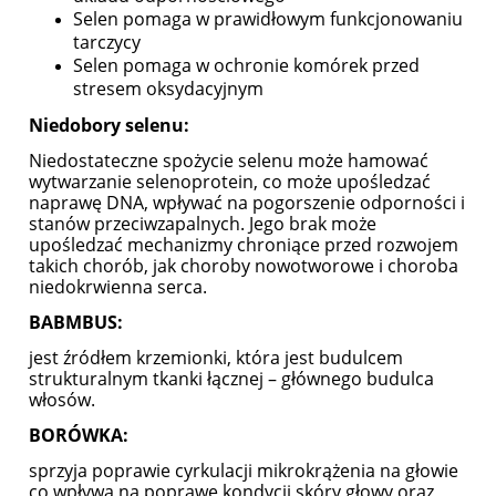
Selen pomaga w prawidłowym funkcjonowaniu
tarczycy
Selen pomaga w ochronie komórek przed
stresem oksydacyjnym
Niedobory selenu:
Niedostateczne spożycie selenu może hamować
wytwarzanie selenoprotein, co może upośledzać
naprawę DNA, wpływać na pogorszenie odporności i
stanów przeciwzapalnych. Jego brak może
upośledzać mechanizmy chroniące przed rozwojem
takich chorób, jak choroby nowotworowe i choroba
niedokrwienna serca.
BABMBUS:
jest źródłem krzemionki, która jest budulcem
strukturalnym tkanki łącznej – głównego budulca
włosów.
BORÓWKA:
sprzyja poprawie cyrkulacji mikrokrążenia na głowie
co wpływa na poprawę kondycji skóry głowy oraz