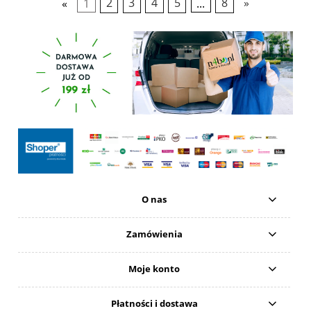
«
1
2
3
4
5
...
8
»
O nas
Zamówienia
Moje konto
Płatności i dostawa