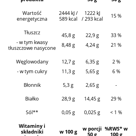
Wartość
2444 kJ /
1222 kJ
15 %
energetyczna
589 kcal
/ 293 kcal
Tłuszcz
45,8 g
22,9 g
33 %
- w tym kwasy
8,48 g
4,24 g
21 %
tłuszczowe nasycone
Węglowodany
12,7 g
6,35 g
2 %
- w tym cukry
11,3 g
5,65 g
6 %
Błonnik
5,3 g
2,65 g
-
Białko
28,9 g
14,45 g
29 %
Sól**
0,05 g
0,025 g
< 1 %
Witaminy i
w porcji
%RWS* w
składniki
w 100 g
50 g
100 g