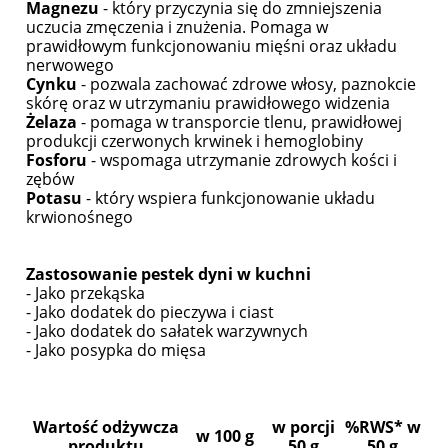
Magnezu
- który przyczynia się do zmniejszenia
uczucia zmęczenia i znużenia.
Pomaga w
prawidłowym funkcjonowaniu mięśni oraz układu
nerwowego
Cynku
- pozwala zachować zdrowe włosy, paznokcie
skórę oraz w utrzymaniu prawidłowego widzenia
Żelaza
- pomaga w transporcie tlenu, prawidłowej
produkcji czerwonych krwinek i hemoglobiny
Fosforu
- wspomaga utrzymanie zdrowych kości i
zębów
Potasu
- który wspiera funkcjonowanie układu
krwionośnego
Zastosowanie pestek dyni w kuchni
- Jako przekąska
- Jako dodatek do pieczywa i ciast
- Jako dodatek do sałatek warzywnych
- Jako posypka do mięsa
Wartość odżywcza
w porcji
%RWS* w
w 100 g
produktu
50 g
50 g