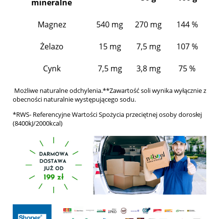
mineralne
Magnez
540 mg
270 mg
144 %
Żelazo
15 mg
7,5 mg
107 %
Cynk
7,5 mg
3,8 mg
75 %
Możliwe naturalne odchylenia.**Zawartość soli wynika wyłącznie z
obecności naturalnie występującego sodu.
*RWS- Referencyjne Wartości Spożycia przeciętnej osoby dorosłej
(8400kJ/2000kcal)