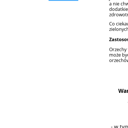
a nie ch
dodatkie
zdrowotn
Co cieka
zielonyc
Zastoso
Orzechy 
może być
orzechów
War
- w ty