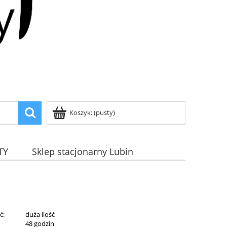
Koszyk:
(pusty)
TY
Sklep stacjonarny Lubin
ć:
duża ilość
:
48 godzin