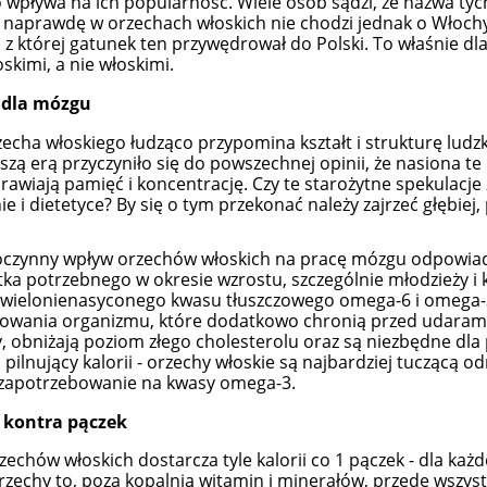
 wpływa na ich popularność. Wiele osób sądzi, że nazwa tych
k naprawdę w orzechach włoskich nie chodzi jednak o Włochy,
 z której gatunek ten przywędrował do Polski. To właśnie d
skimi, a nie włoskimi.
dla mózgu
zecha włoskiego łudząco przypomina kształt i strukturę ludz
szą erą przyczyniło się do powszechnej opinii, że nasiona 
rawiają pamięć i koncentrację. Czy te starożytne spekulacje
e i dietetyce? By się o tym przekonać należy zajrzeć głębiej
czynny wpływ orzechów włoskich na pracę mózgu odpowiada
tka potrzebnego w okresie wzrostu, szczególnie młodzieży i
wielonienasyconego kwasu tłuszczowego omega-6 i omega-3
ELARNY z Kolagenem i
162 Krem Ochrona Mikrobio
owania organizmu, które dodatkowo chronią przed udarami
Algami Colway
50 ml Purles
 obniżają poziom złego cholesterolu oraz są niezbędne dla 
 pilnujący kalorii - orzechy włoskie są najbardziej tuczącą o
zapotrzebowanie na kwasy omega-3.
59,90 zł
119,00 zł
 kontra pączek
79,00 zł
124,90 zł
a regularna:
Cena regularna:
zechów włoskich dostarcza tyle kalorii co 1 pączek - dla każ
do koszyka
do koszyka
rzechy to, poza kopalnią witamin i minerałów, przede wszys