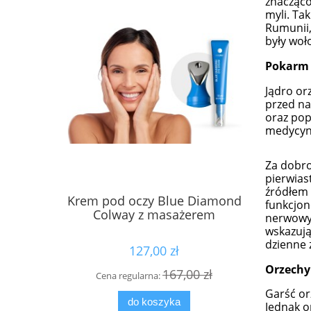
znacząco
myli. Ta
Rumunii,
były woło
Pokarm 
Jądro or
przed na
oraz pop
medycyni
Za dobro
pierwias
źródłem 
Krem pod oczy Blue Diamond
Płyn MIC
funkcjon
Colway z masażerem
nerwowy,
wskazują
dzienne 
127,00 zł
Orzechy
167,00 zł
Cena regularna:
Cen
Garść or
do koszyka
Jednak o