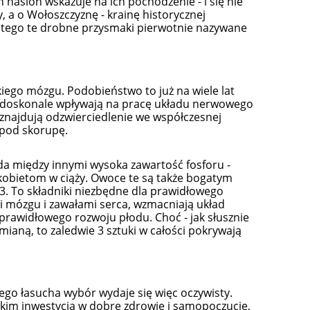
 nasion wskazuje na ich pochodzenie - i się nie
 a o Wołoszczyznę - krainę historycznej
latego te drobne przysmaki pierwotnie nazywane
kiego mózgu. Podobieństwo to już na wiele lat
te doskonale wpływają na pracę układu nerwowego
 znajdują odzwierciedlenie we współczesnej
, pod skorupę.
 między innymi wysoka zawartość fosforu -
 kobietom w ciąży. Owoce te są także bogatym
. To składniki niezbędne dla prawidłowego
mu
Kuracja drenująca wodę i tłuszcz
Liftingująco-K
 mózgu i zawałami serca, wzmacniają układ
Activ Drainning 500 ml Thalgo
pod oczy Silici
prawidłowego rozwoju płodu. Choć - jak słusznie
dmianą, to zaledwie 3 sztuki w całości pokrywają
112,00 zł
185,
134,90 zł
Cena regularna:
Cena regularn
dego łasucha wybór wydaje się więc oczywisty.
do koszyka
do ko
tkim inwestycja w dobre zdrowie i samopoczucie,