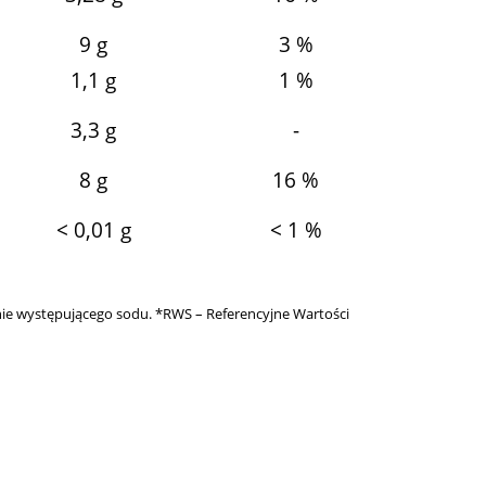
9 g
3 %
1,1 g
1 %
3,3 g
-
8 g
16 %
< 0,01 g
< 1 %
lnie występującego sodu. *RWS – Referencyjne Wartości