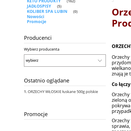
KETO PRODUKTY
(162)
JADŁOSPISY
(5)
Orz
KOLIBER SPA LUBIN
(0)
Nowości
Pro
Promocje
Producenci
ORZECH
Wybierz producenta
Orzechy 
przydomo
wielkano
znają je
Ostatnio oglądane
Co łącz
ORZECHY WŁOSKIE łuskane 500g polskie
Orzechy 
zieloną o
pokrywa 
przypadk
Promocje
Orzechy 
sprawia,