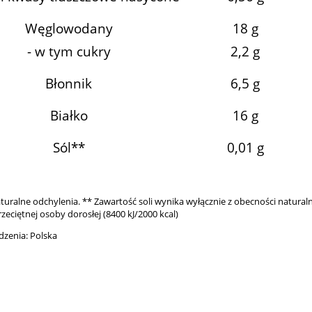
Węglowodany
18 g
- w tym cukry
2,2 g
Błonnik
6,5 g
Białko
16 g
Sól**
0,01 g
turalne odchylenia. ** Zawartość soli wynika wyłącznie z obecności natura
zeciętnej osoby dorosłej (8400 kJ/2000 kcal)
dzenia: Polska