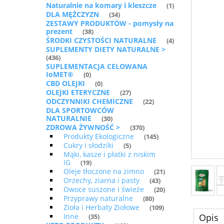
Naturalnie na komary i kleszcze
(1)
DLA MĘŻCZYZN
(34)
ZESTAWY PRODUKTÓW - pomysły na
prezent
(38)
ŚRODKI CZYSTOŚCI NATURALNE
(4)
SUPLEMENTY DIETY NATURALNE >
(436)
SUPLEMENTACJA CELOWANA
IoMET®
(0)
CBD OLEJKI
(0)
OLEJKI ETERYCZNE
(27)
ODCZYNNIKI CHEMICZNE
(22)
DLA SPORTOWCÓW
NATURALNIE
(30)
ZDROWA ŻYWNOŚĆ >
(370)
Produkty Ekologiczne
(145)
Cukry i słodziki
(5)
Mąki, kasze i płatki z niskim
IG
(19)
Oleje tłoczone na zimno
(21)
Orzechy, ziarna i pasty
(43)
Owoce suszone i świeże
(20)
Przyprawy naturalne
(80)
Zioła i Herbaty Ziołowe
(109)
Opis
Inne
(35)