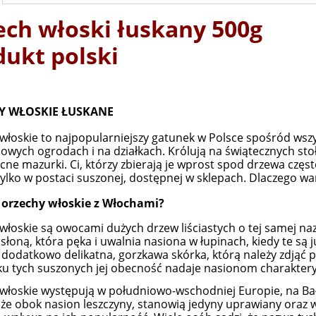
ech włoski łuskany 500g
Cena nie zawiera ewentualnych kosztów
płatności
dukt polski
Y WŁOSKIE ŁUSKANE
włoskie to najpopularniejszy gatunek w Polsce spośród ws
wych ogrodach i na działkach. Królują na świątecznych stoła
cne mazurki. Ci, którzy zbierają je wprost spod drzewa częst
 tylko w postaci suszonej, dostępnej w sklepach. Dlaczego war
y orzechy włoskie z Włochami?
włoskie są owocami dużych drzew liściastych o tej samej na
słoną, która pęka i uwalnia nasiona w łupinach, kiedy te są ju
dodatkowo delikatna, gorzkawa skórka, którą należy zdjąć 
u tych suszonych jej obecność nadaje nasionom charakter
włoskie występują w południowo-wschodniej Europie, na Bałk
 że obok nasion leszczyny, stanowią jedyny uprawiany oraz 