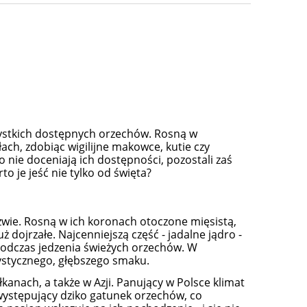
zystkich dostępnych orzechów. Rosną w
ch, zdobiąc wigilijne makowce, kutie czy
o nie doceniają ich dostępności, pozostali zaś
to je jeść nie tylko od święta?
zwie. Rosną w ich koronach otoczone mięsistą,
ż dojrzałe. Najcenniejszą część - jadalne jądro -
podczas jedzenia świeżych orzechów. W
ystycznego, głębszego smaku.
anach, a także w Azji. Panujący w Polsce klimat
występujący dziko gatunek orzechów, co