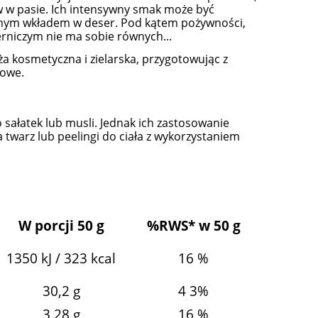
w w pasie. Ich intensywny smak może być
cznym wkładem w deser. Pod kątem pożywności,
rniczym nie ma sobie równych...
ża kosmetyczna i zielarska, przygotowując z
kowe.
 sałatek lub musli. Jednak ich zastosowanie
 twarz lub peelingi do ciała z wykorzystaniem
W porcji 50 g
%RWS* w 50 g
1350 kJ / 323 kcal
16 %
30,2 g
4 3%
3,28 g
16 %