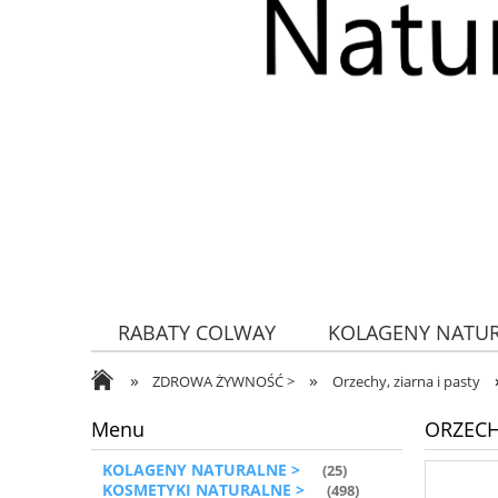
RABATY COLWAY
KOLAGENY NATU
»
»
ZDROWA ŻYWNOŚĆ
ZDROWA ŻYWNOŚĆ >
Orzechy, ziarna i pasty
Menu
ORZECH
KOLAGENY NATURALNE >
(25)
KOSMETYKI NATURALNE >
(498)