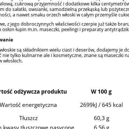
wilową, cukrową przyjemność i dodatkowe kilka centymetró
m do sałatki, owsianki, samodzielną przekąską lub pożyte
ości, a nawet smaku orzech włoski w całym przemyśle cukie
we, z jego dobroczynnych właściwości czerpie już także bran
h osłon łupin m.in. maseczki, peelingi i preparaty antytrądzi
wanie
włoskie są składnikiem wielu ciast i deserów, dodajemy je do
 nie tylko kulinarne ale i kosmetyczne, znane są maseczki na
 włoskich.
tość odżywcza produktu
W 100 g
Wartość energetyczna
2699kJ / 645 kcal
Tłuszcz
60,3 g
m kwasy tłuszczowe nasycone
6,56 g