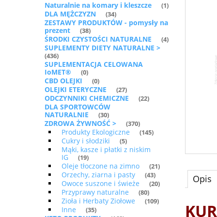
Naturalnie na komary i kleszcze
(1)
DLA MĘŻCZYZN
(34)
ZESTAWY PRODUKTÓW - pomysły na
prezent
(38)
ŚRODKI CZYSTOŚCI NATURALNE
(4)
SUPLEMENTY DIETY NATURALNE >
(436)
SUPLEMENTACJA CELOWANA
IoMET®
(0)
CBD OLEJKI
(0)
OLEJKI ETERYCZNE
(27)
ODCZYNNIKI CHEMICZNE
(22)
DLA SPORTOWCÓW
NATURALNIE
(30)
ZDROWA ŻYWNOŚĆ >
(370)
Produkty Ekologiczne
(145)
Cukry i słodziki
(5)
Mąki, kasze i płatki z niskim
IG
(19)
Oleje tłoczone na zimno
(21)
Orzechy, ziarna i pasty
(43)
Opis
Owoce suszone i świeże
(20)
Przyprawy naturalne
(80)
Zioła i Herbaty Ziołowe
(109)
KUR
Inne
(35)