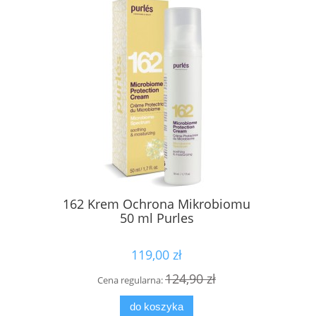
162 Krem Ochrona Mikrobiomu
Kuracja d
50 ml Purles
Activ Dr
119,00 zł
124,90 zł
Cena regularna:
Cena
do koszyka