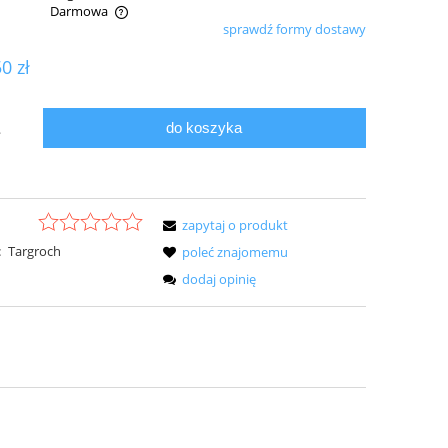
Darmowa
sprawdź formy dostawy
ualnych kosztów
50 zł
do koszyka
.
zapytaj o produkt
:
Targroch
poleć znajomemu
dodaj opinię