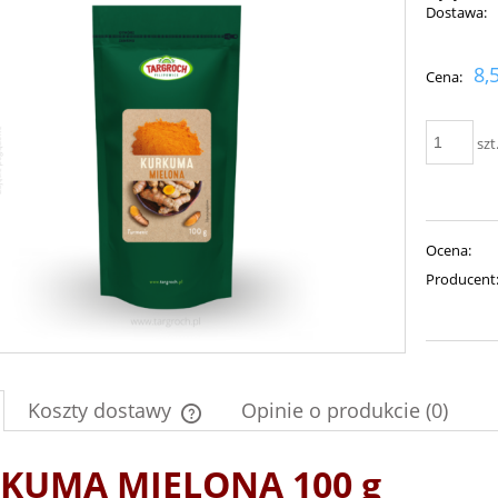
Dostawa:
Cena nie zawiera ewent
8,
Cena:
płatności
szt
Ocena:
Producent
Koszty dostawy
Opinie o produkcie (0)
Cena nie zawiera ewentualnych kosztów
KUMA MIELONA 100 g
płatności