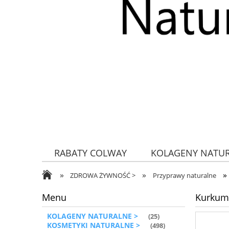
RABATY COLWAY
KOLAGENY NATU
»
»
»
ZDROWA ŻYWNOŚĆ
ZDROWA ŻYWNOŚĆ >
Przyprawy naturalne
Menu
Kurkum
KOLAGENY NATURALNE >
(25)
KOSMETYKI NATURALNE >
(498)