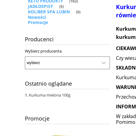
KETO PRODUKTY
(162)
Kurkum
JADŁOSPISY
(5)
KOLIBER SPA LUBIN
(0)
równie
Nowości
Promocje
Kurkuma
kurkumy 
Producenci
CIEKAW
Wybierz producenta
Czy wies
SKŁADN
Kurkuma
Ostatnio oglądane
WARUNK
Kurkuma mielona 100g
Przechow
INFORM
W zakład
Promocje
Pomimo d