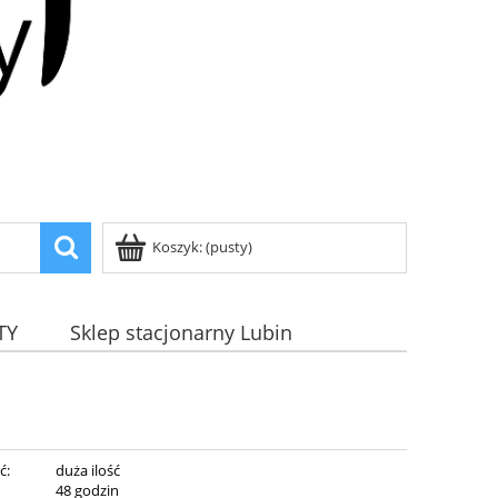
Koszyk:
(pusty)
TY
Sklep stacjonarny Lubin
ć:
duża ilość
:
48 godzin