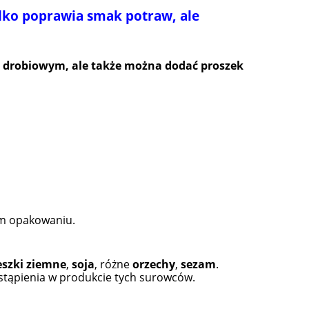
lko poprawia smak potraw, ale
e drobiowym, ale także można dodać proszek
ym opakowaniu.
eszki
ziemne
,
soja
, różne
orzechy
,
sezam
.
stąpienia w produkcie tych surowców.