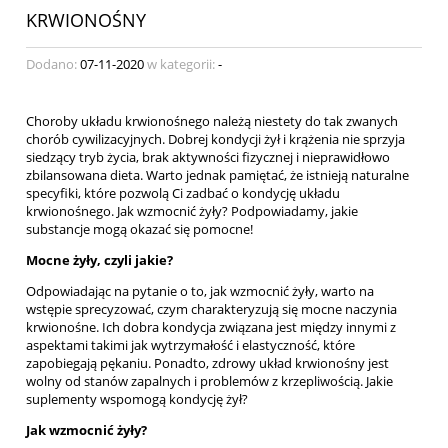
KRWIONOŚNY
Dodano:
07-11-2020
w kategorii:
-
Choroby układu krwionośnego należą niestety do tak zwanych
chorób cywilizacyjnych. Dobrej kondycji żył i krążenia nie sprzyja
siedzący tryb życia, brak aktywności fizycznej i nieprawidłowo
zbilansowana dieta. Warto jednak pamiętać, że istnieją naturalne
specyfiki, które pozwolą Ci zadbać o kondycję układu
krwionośnego. Jak wzmocnić żyły? Podpowiadamy, jakie
substancje mogą okazać się pomocne!
Mocne
ż
y
ł
y, czyli jakie?
Odpowiadając na pytanie o to, jak wzmocnić żyły, warto na
wstępie sprecyzować, czym charakteryzują się mocne naczynia
krwionośne. Ich dobra kondycja związana jest między innymi z
aspektami takimi jak wytrzymałość i elastyczność, które
zapobiegają pękaniu. Ponadto, zdrowy układ krwionośny jest
wolny od stanów zapalnych i problemów z krzepliwością. Jakie
suplementy wspomogą kondycję żył?
Jak wzmocni
ć ż
y
ł
y?