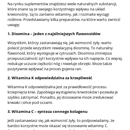
Na rynku suplementów znajdziesz wiele naturalnych substancji,
które znane są ze swojego korzystnego wpływu na układ
krwionośny. Są to zarówno witaminy, jak i rozmaite wyciągi
roślinne. Przedstawiamy kilka preparatów, na które warto zwrócić
uwagę:
1.
Diosmina
–
jeden z najsilniejszych flawonoid
ó
w
Wszystkim, którzy zastanawiają się, jak wzmocnić żyły, warto
polecić przede wszystkim rewelacyjną diosminę. To naturalny
flawonoid, który występuje w cytrusach. Diosmina zmniejsza
przepuszczalność żył i korzystnie wpływa na ich napięcie. Co więcej,
redukuje uczucie ciężkości nóg i niweluje obrzęki. Może także
pozytywnie wpływać na proces gojenia ran.
2. Witamina K odpowiedzialna z
a krzepliwo
ść
Witamina K odpowiedzialna jest za prawidłowość procesu
krzepnięcia krwi. Zapobiega wystąpieniu krwotoków i pozwala je
szybko zatrzymać. Ponadto, jej stosowanie może zredukować
krwiaki i sińce pod oczami.
3. Witamina C
–
synteza cennego kolagenu
Jeśli zastanawiasz się, jak wzmocnić żyły, to podpowiadamy, że
bardzo korzystne może okazać się stosowanie witaminy C.