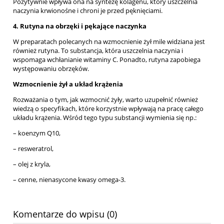
Pozytywnie wpływa ona na syntezę kolagenu, który uszczelnia
naczynia krwionośne i chroni je przed pęknięciami.
4. Rutyna na obrz
ę
ki i p
ę
kaj
ą
ce naczynka
W preparatach polecanych na wzmocnienie żył mile widziana jest
również rutyna. To substancja, która uszczelnia naczynia i
wspomaga wchłanianie witaminy C. Ponadto, rutyna zapobiega
występowaniu obrzęków.
Wzmocnienie
ż
y
ł
a uk
ł
ad kr
ąż
enia
Rozważania o tym, jak wzmocnić żyły, warto uzupełnić również
wiedzą o specyfikach, które korzystnie wpływają na pracę całego
układu krążenia. Wśród tego typu substancji wymienia się np.:
– koenzym Q10,
– resweratrol,
– olej z kryla,
– cenne, nienasycone kwasy omega-3.
Komentarze do wpisu (0)