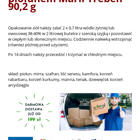
90,2 g
Opakowanie ziół należy zalać 2 x 0,7 litra wódki żytniej lub
owocowej 38-40% w 2 litrowej butelce z szeroką szyjką i pozostawić
w ciepłym lub słonecznym miejscu. Codziennie nalewką wstrząsnąć
(również później przed użyciem).
Po 14 dniach należy przecedzić i trzymać w chłodnym miejscu.
skład: piołun, mirra, szafran, liść senesu, kamfora, korzeń
rabarbaru, korzeń kurkumy, manna, teriak, dziewięćsił, korzeń
arcydzięgla