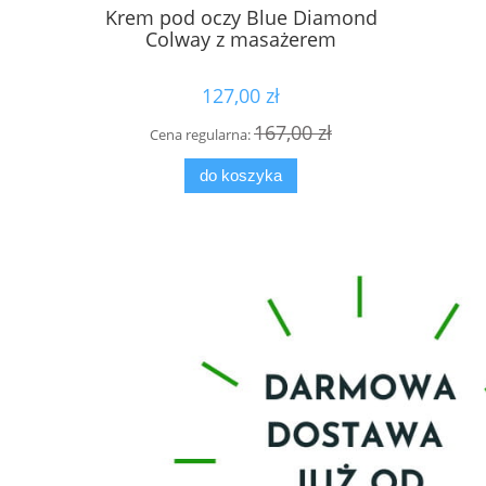
Krem pod oczy Blue Diamond
Płyn MIC
Colway z masażerem
127,00 zł
167,00 zł
Cena regularna:
Cen
do koszyka