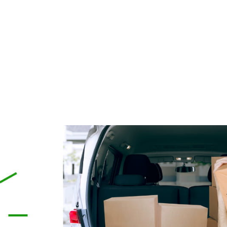
ELARNY z Kolagenem i
162 Krem Ochrona Mikrobio
Algami Colway
50 ml Purles
59,90 zł
119,00 zł
79,00 zł
124,90 zł
a regularna:
Cena regularna:
do koszyka
do koszyka