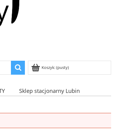
Koszyk:
(pusty)
TY
Sklep stacjonarny Lubin