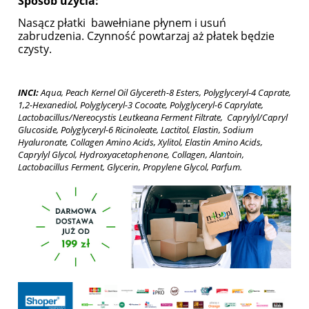
Sposób użycia:
Nasącz płatki bawełniane płynem i usuń
zabrudzenia. Czynność powtarzaj aż płatek będzie
czysty.
INCI:
Aqua, Peach Kernel Oil Glycereth-8 Esters, Polyglyceryl-4 Caprate,
1,2-Hexanediol, Polyglyceryl-3 Cocoate, Polyglyceryl-6 Caprylate,
Lactobacillus/Nereocystis Leutkeana Ferment Filtrate, Caprylyl/Capryl
Glucoside, Polyglyceryl-6 Ricinoleate, Lactitol, Elastin, Sodium
Hyaluronate, Collagen Amino Acids, Xylitol, Elastin Amino Acids,
Caprylyl Glycol, Hydroxyacetophenone, Collagen, Alantoin,
Lactobacillus Ferment, Glycerin, Propylene Glycol, Parfum.