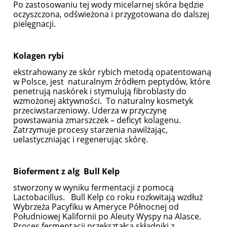
Po zastosowaniu tej wody micelarnej skóra będzie
oczyszczona, odświeżona i przygotowana do dalszej
pielęgnacji.
Kolagen rybi
ekstrahowany ze skór rybich metodą opatentowaną
w Polsce, jest naturalnym źródłem peptydów, które
penetrują naskórek i stymulują fibroblasty do
wzmożonej aktywności. To naturalny kosmetyk
przeciwstarzeniowy. Uderza w przyczynę
powstawania zmarszczek – deficyt kolagenu.
Zatrzymuje procesy starzenia nawilżając,
uelastyczniając i regenerując skórę.
Bioferment z alg Bull Kelp
stworzony w wyniku fermentacji z pomocą
Lactobacillus. Bull Kelp co roku rozkwitają wzdłuż
Wybrzeża Pacyfiku w Ameryce Północnej od
Południowej Kalifornii po Aleuty Wyspy na Alasce.
Proces fermentacji przekształca składniki z