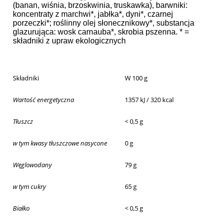
(banan, wiśnia, brzoskwinia, truskawka), barwniki:
koncentraty z marchwi*, jabłka*, dyni*, czarnej
porzeczki*; roślinny olej słonecznikowy*, substancja
glazurująca: wosk carnauba*, skrobia pszenna. * =
składniki z upraw ekologicznych
Składniki
W 100 g
Wartość energetyczna
1357 kJ / 320 kcal
Tłuszcz
< 0,5 g
w tym kwasy tłuszczowe nasycone
0 g
Węglowodany
79 g
w tym cukry
65 g
Białko
< 0,5 g