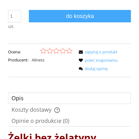
do koszyka
szt.
Ocena:
zapytaj o produkt
Producent:
Aliness
poleć znajomemu
dodaj opinię
Opis
Koszty dostawy
Cena nie zawiera ewentualnych kosztów płatności
Opinie o produkcie (0)
Żelki bez żelatyny