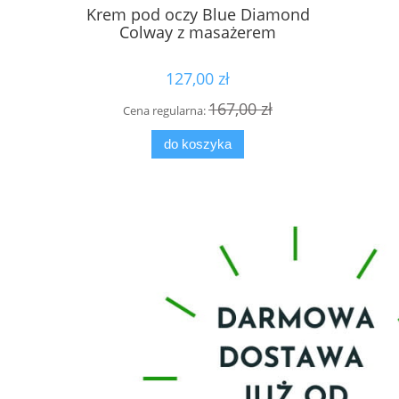
Krem pod oczy Blue Diamond
Płyn MIC
Colway z masażerem
127,00 zł
167,00 zł
Cena regularna:
Cen
do koszyka