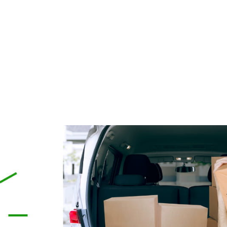
ELARNY z Kolagenem i
162 Krem Ochrona Mikrobio
Algami Colway
50 ml Purles
59,90 zł
119,00 zł
79,00 zł
124,90 zł
a regularna:
Cena regularna:
do koszyka
do koszyka