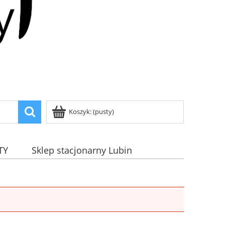
Koszyk:
(pusty)
TY
Sklep stacjonarny Lubin