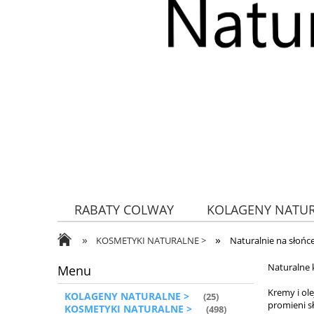
RABATY COLWAY
KOLAGENY NATU
»
»
ZDROWA ŻYWNOŚĆ
KOSMETYKI NATURALNE >
Naturalnie na słoń
Naturalne 
Menu
Kremy i ole
KOLAGENY NATURALNE >
(25)
promieni s
KOSMETYKI NATURALNE >
(498)