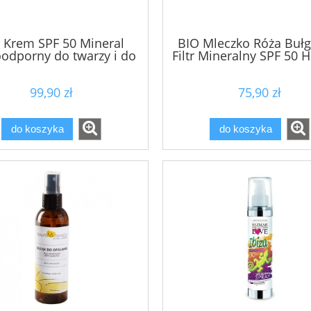
119,00 zł
112,00 zł
124,90 zł
134,90 zł
 Krem SPF 50 Mineral
BIO Mleczko Róża Bułg
 regularna:
Cena regularna:
dporny do twarzy i do
Filtr Mineralny SPF 50 H
ciała INBYO
100ml
do koszyka
do koszyka
99,90 zł
75,90 zł
do koszyka
do koszyka