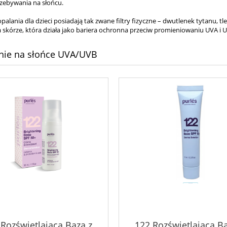
zebywania na słońcu.
alania dla dzieci posiadają tak zwane filtry fizyczne – dwutlenek tytanu, 
 skórze, która działa jako bariera ochronna przeciw promieniowaniu UVA i 
nie na słońce UVA/UVB
 Rozświetlająca Baza z
122 Rozświetlająca Ba