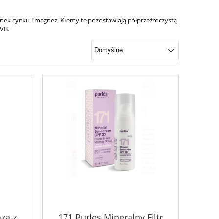
tlenek cynku i magnez. Kremy te pozostawiają półprzeżroczystą
UVB.
za z
171 Purles Mineralny Filtr