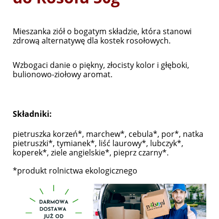
Mieszanka ziół o bogatym składzie, która stanowi
zdrową alternatywę dla kostek rosołowych.
Wzbogaci danie o piękny, złocisty kolor i głęboki,
bulionowo-ziołowy aromat.
Składniki:
pietruszka korzeń*, marchew*, cebula*, por*, natka
pietruszki*, tymianek*, liść laurowy*, lubczyk*,
koperek*, ziele angielskie*, pieprz czarny*.
*produkt rolnictwa ekologicznego