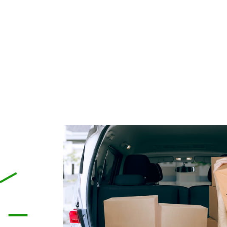
ELARNY z Kolagenem i
162 Krem Ochrona Mikrobio
Algami Colway
50 ml Purles
59,90 zł
119,00 zł
79,00 zł
124,90 zł
a regularna:
Cena regularna:
do koszyka
do koszyka