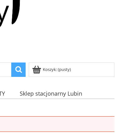
Koszyk:
(pusty)
TY
Sklep stacjonarny Lubin