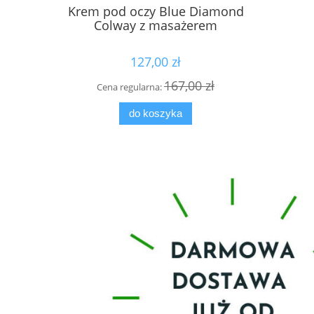
Krem pod oczy Blue Diamond
Płyn MIC
Colway z masażerem
127,00 zł
167,00 zł
Cena regularna:
Cen
do koszyka