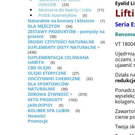
Eyelid L
UVA/UVB
(23)
Lift
Akcesoria do twarzy i ciała
(11)
Próbki kosmetyków
(5)
Naturalnie na komary i kleszcze
(1)
Seria 
DLA MĘŻCZYZN
(34)
ZESTAWY PRODUKTÓW - pomysły na
Renomow
prezent
(38)
ŚRODKI CZYSTOŚCI NATURALNE
(4)
VT 1800
SUPLEMENTY DIETY NATURALNE >
(436)
Ujędrnia
SUPLEMENTACJA CELOWANA
oczami, 
IoMET®
(0)
ujawnić m
CBD OLEJKI
(0)
OLEJKI ETERYCZNE
(27)
Działa n
ODCZYNNIKI CHEMICZNE
(22)
redukcje
DLA SPORTOWCÓW
NATURALNIE
(30)
Ponadcz
ZDROWA ŻYWNOŚĆ >
(370)
wyselekc
KETO PRODUKTY
(162)
kolagenu
JADŁOSPISY
(5)
KOLIBER SPA LUBIN
Zawartoś
(0)
Nowości
cienie p
Promocje
Twoja sk