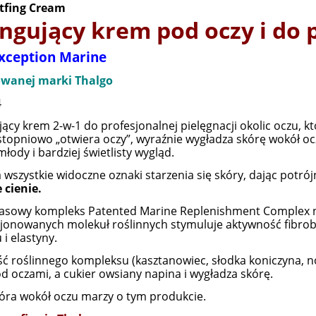
itfing Cream
Cena nie zawiera ewentualnych kosztów
płatności
ingujący krem pod oczy i do
Exception Marine
anej marki Thalgo
4
jący krem 2-w-1 do profesjonalnej pielęgnacji okolic oczu, kt
stopniowo „otwiera oczy”, wyraźnie wygładza skórę wokół oc
łody i bardziej świetlisty wygląd.
a wszystkie widoczne oznaki starzenia się skóry, dając potrój
 cienie.
asowy kompleks Patented Marine Replenishment Complex n
jonowanych molekuł roślinnych stymuluje aktywność fibrob
 i elastyny.
ć roślinnego kompleksu (kasztanowiec, słodka koniczyna, n
od oczami, a cukier owsiany napina i wygładza skórę.
óra wokół oczu marzy o tym produkcie.