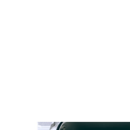
renująca wodę i tłuszcz
Liftingująco-Korygujący kre
ainning 500 ml Thalgo
pod oczy Silicium Marine Tha
112,00 zł
185,00 zł
134,90 zł
219,00 zł
 regularna:
Cena regularna:
do koszyka
do koszyka