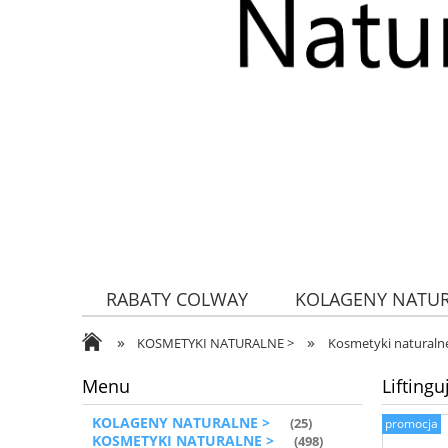
RABATY COLWAY
KOLAGENY NATU
»
»
ZDROWA ŻYWNOŚĆ
KOSMETYKI NATURALNE >
Kosmetyki naturalne
Menu
Lifting
KOLAGENY NATURALNE >
(25)
promocja
KOSMETYKI NATURALNE >
(498)