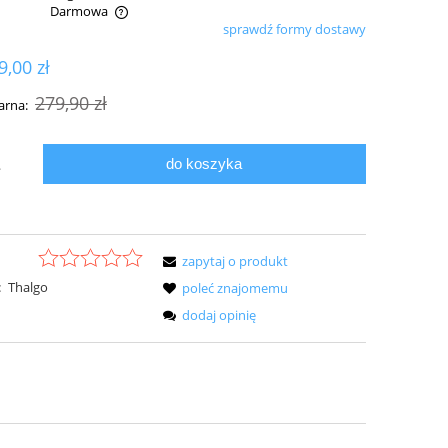
Darmowa
sprawdź formy dostawy
ualnych kosztów
9,00 zł
279,90 zł
arna:
do koszyka
.
zapytaj o produkt
:
Thalgo
poleć znajomemu
dodaj opinię