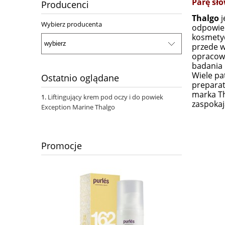
Parę słó
Producenci
Thalgo
j
Wybierz producenta
odpowied
kosmetyc
przede w
opracowy
badania 
Wiele pa
Ostatnio oglądane
preparat 
marka Th
Liftingujący krem pod oczy i do powiek
zaspokaj
Exception Marine Thalgo
Promocje