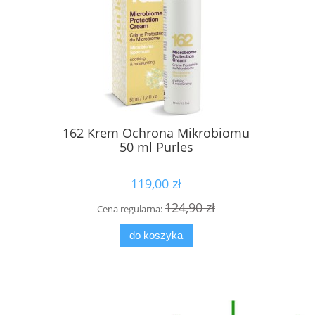
162 Krem Ochrona Mikrobiomu
Kuracja d
50 ml Purles
Activ Dr
119,00 zł
124,90 zł
Cena regularna:
Cena
do koszyka