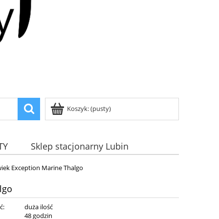
Koszyk:
(pusty)
TY
Sklep stacjonarny Lubin
wiek Exception Marine Thalgo
lgo
ć:
duża ilość
:
48 godzin