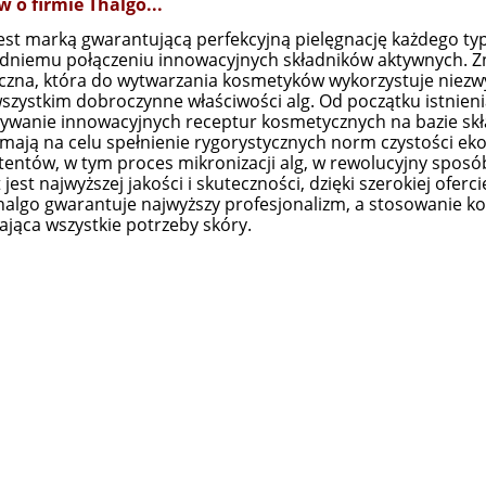
w o firmie Thalgo...
est marką gwarantującą perfekcyjną pielęgnację każdego typu
niemu połączeniu innowacyjnych składników aktywnych. Z
zna, która do wytwarzania kosmetyków wykorzystuje niezw
szystkim dobroczynne właściwości alg. Od początku istnienia
wanie innowacyjnych receptur kosmetycznych na bazie skł
mają na celu spełnienie rygorystycznych norm czystości eko
tentów, w tym proces mikronizacji alg, w rewolucyjny spos
jest najwyższej jakości i skuteczności, dzięki szerokiej ofer
algo gwarantuje najwyższy profesjonalizm, a stosowanie 
ająca wszystkie potrzeby skóry.