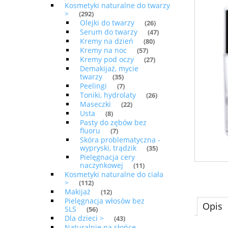
Kosmetyki naturalne do twarzy
>
(292)
Olejki do twarzy
(26)
Serum do twarzy
(47)
Kremy na dzień
(80)
Kremy na noc
(57)
Kremy pod oczy
(27)
Demakijaż, mycie
twarzy
(35)
Peelingi
(7)
Toniki, hydrolaty
(26)
Maseczki
(22)
Usta
(8)
Pasty do zębów bez
fluoru
(7)
Skóra problematyczna -
wypryski, trądzik
(35)
Pielęgnacja cery
naczynkowej
(11)
Kosmetyki naturalne do ciała
>
(112)
Makijaż
(12)
Pielęgnacja włosów bez
Opis
SLS
(56)
Dla dzieci >
(43)
Naturalnie na słońce