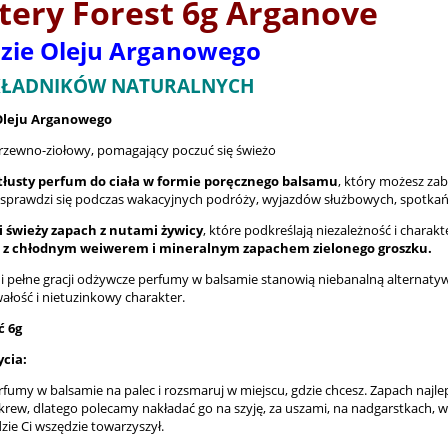
tery Forest 6g
Arganove
zie Oleju Arganowego
KŁADNIKÓW NATURALNYCH
Oleju Arganowego
rzewno-ziołowy, pomagający poczuć się świeżo
etłusty perfum do ciała w formie poręcznego balsamu
, który możesz zab
sprawdzi się podczas wakacyjnych podróży, wyjazdów służbowych, spotkań 
i świeży zapach z nutami żywicy
, które podkreślają niezależność i charakt
 z chłodnym weiwerem i mineralnym zapachem zielonego groszku.
i pełne gracji odżywcze perfumy w balsamie stanowią niebanalną alternatywę
ałość i nietuzinkowy charakter.
 6g
ycia:
fumy w balsamie na palec i rozsmaruj w miejscu, gdzie chcesz. Zapach najle
rew, dlatego polecamy nakładać go na szyję, za uszami, na nadgarstkach, w 
zie Ci wszędzie towarzyszył.