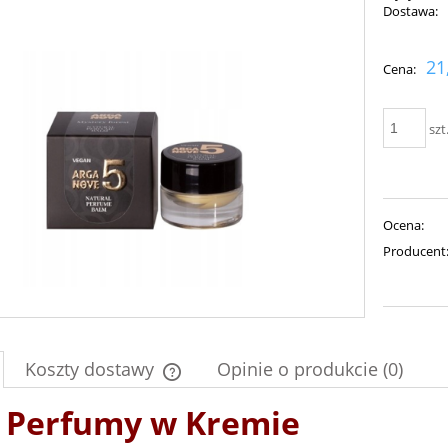
Dostawa:
Cena nie zawiera ewent
21
Cena:
płatności
szt
Ocena:
Producent
Koszty dostawy
Opinie o produkcie (0)
 Perfumy w Kremie
Cena nie zawiera ewentualnych kosztów
płatności