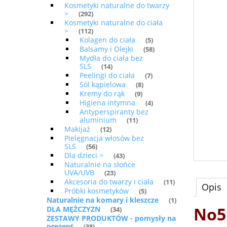
Kosmetyki naturalne do twarzy
>
(292)
Kosmetyki naturalne do ciała
>
(112)
Kolagen do ciała
(5)
Balsamy i Olejki
(58)
Mydła do ciała bez
SLS
(14)
Peelingi do ciała
(7)
Sól kąpielowa
(8)
Kremy do rąk
(9)
Higiena intymna
(4)
Antyperspiranty bez
aluminium
(11)
Makijaż
(12)
Pielęgnacja włosów bez
SLS
(56)
Dla dzieci >
(43)
Naturalnie na słońce
UVA/UVB
(23)
Akcesoria do twarzy i ciała
(11)
Opis
Próbki kosmetyków
(5)
Naturalnie na komary i kleszcze
(1)
No5
DLA MĘŻCZYZN
(34)
ZESTAWY PRODUKTÓW - pomysły na
prezent
(38)