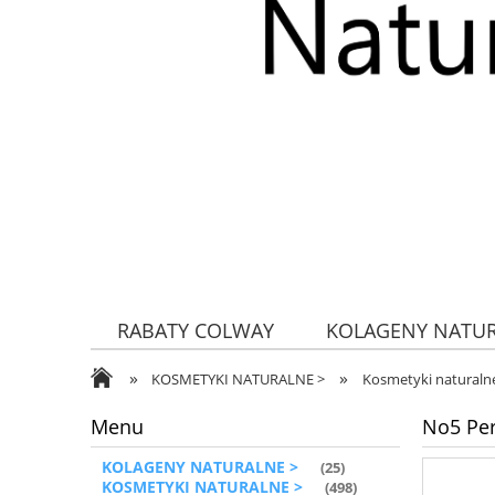
RABATY COLWAY
KOLAGENY NATU
»
»
ZDROWA ŻYWNOŚĆ
KOSMETYKI NATURALNE >
Kosmetyki naturalne
Menu
No5 Per
KOLAGENY NATURALNE >
(25)
KOSMETYKI NATURALNE >
(498)