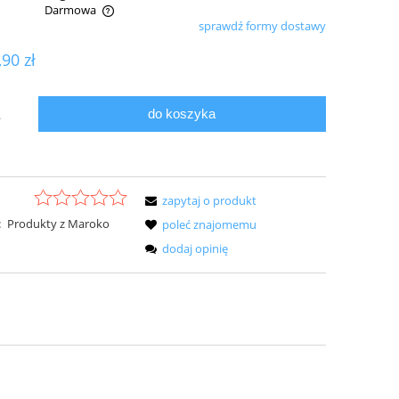
Darmowa
sprawdź formy dostawy
ualnych kosztów
,90 zł
do koszyka
.
zapytaj o produkt
:
Produkty z Maroko
poleć znajomemu
dodaj opinię