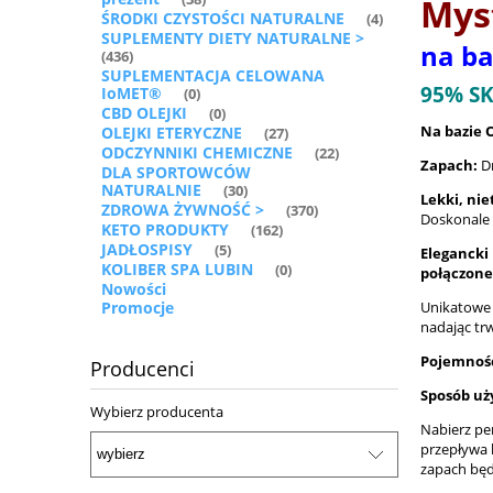
Mys
ŚRODKI CZYSTOŚCI NATURALNE
(4)
SUPLEMENTY DIETY NATURALNE >
na ba
(436)
SUPLEMENTACJA CELOWANA
95% S
IoMET®
(0)
CBD OLEJKI
(0)
Na bazie 
OLEJKI ETERYCZNE
(27)
ODCZYNNIKI CHEMICZNE
(22)
Zapach:
D
DLA SPORTOWCÓW
NATURALNIE
(30)
Lekki, ni
ZDROWA ŻYWNOŚĆ >
(370)
Doskonale 
KETO PRODUKTY
(162)
JADŁOSPISY
(5)
Elegancki 
KOLIBER SPA LUBIN
(0)
połączone
Nowości
Promocje
Unikatowe 
nadając trw
Pojemność
Producenci
Sposób uż
Wybierz producenta
Nabierz per
przepływa k
zapach będ