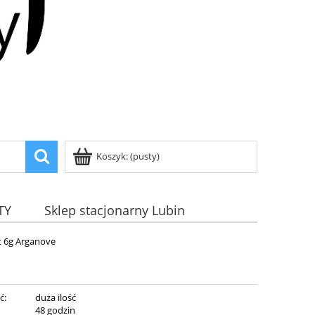
Koszyk:
(pusty)
TY
Sklep stacjonarny Lubin
t 6g Arganove
ć:
duża ilość
:
48 godzin