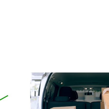
renująca wodę i tłuszcz
Liftingująco-Korygujący kre
ainning 500 ml Thalgo
pod oczy Silicium Marine Tha
112,00 zł
185,00 zł
134,90 zł
219,00 zł
 regularna:
Cena regularna:
do koszyka
do koszyka