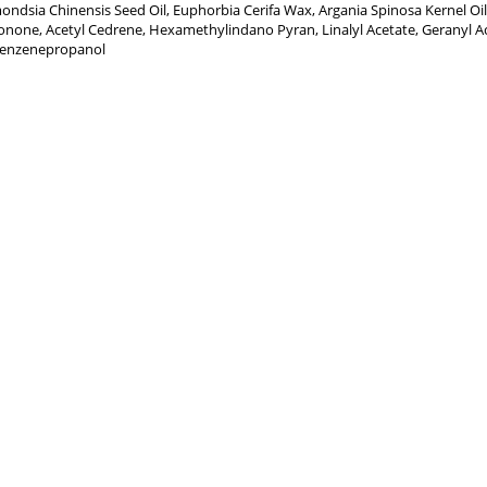
ndsia Chinensis Seed Oil, Euphorbia Cerifa Wax, Argania Spinosa Kernel Oil,
onone, Acetyl Cedrene, Hexamethylindano Pyran, Linalyl Acetate, Geranyl 
benzenepropanol