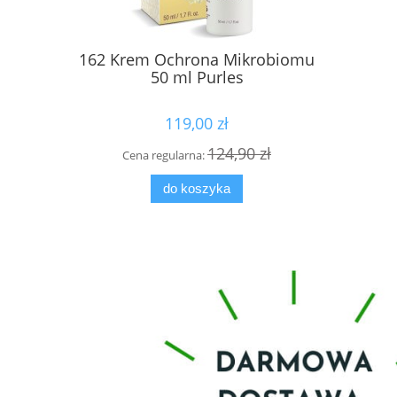
162 Krem Ochrona Mikrobiomu
Kuracja d
50 ml Purles
Activ Dr
119,00 zł
124,90 zł
Cena regularna:
Cena
do koszyka