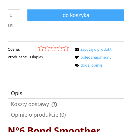
do koszyka
szt.
Ocena:
zapytaj o produkt
Producent:
Olaplex
poleć znajomemu
dodaj opinię
Opis
Koszty dostawy
Cena nie zawiera ewentualnych kosztów płatności
Opinie o produkcie (0)
N°6 Bond Smoother