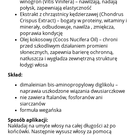
winogron (Vitis Vinifera) – nawilżają, nadają
połysk, zapewniają elastyczność
Ekstrakt z chrząstnicy kędzierzawej (Chondrus
Crispus Extract) – bogaty w proteiny, witaminy i
minerały, odbudowuje, nawilża , zmiękcza,
poprawia kondycję
Olej kokosowy (Cocos Nucifera Oil) – chroni
przed szkodliwym działaniem promieni
słonecznych, zapewnia barierę ochronną,
natłuszcza i wygładza zewnętrzną strukturę
łodygi włosa
Skład:
dimaleinian bis-aminopropylowy diglikolu –
naprawia uszkodzone wiązania dwusiarczkowe
nie zawiera ftalanów, fosforanów ani
siarczanów
formuła wegańska
Sposób aplikacji:
Nakładaj na umyte włosy na całej długości aż po
końcówki. Następnie wysusz włosy za pomocą