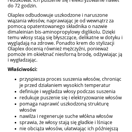
do 72 godzin.
Olaplex odbudowuje uszkodzone i naruszone
wiązania włosów, naprawiając je od wewnątrz za
pomocą opatentowanego składnika o nazwie
dimaleinian bis-aminopropylowy diglikolu. Dzięki
temu włosy stają się błyszczące, delikatne w dotyku i
wyglądają na zdrowe. Ponadto krem do stylizacji
Olaplex docenią również mężczyźni, ponieważ
pomoże im okiełznać niesforną brodę, odżywiając ją
i wygładzając.
Właściwości:
przyspiesza proces suszenia włosów, chroniąc
je przed działaniem wysokich temperatur
definiuje i wygładza włosy podczas suszenia
redukuje puszenie się i elektryzowanie włosów
pomaga naprawić uszkodzoną strukturę
włosów
nawilża i regeneruje suche włókna włosów
sprawia, że włosy stają się gładkie i lśniące
nie obciąża włosów, ułatwiając ich późniejszą