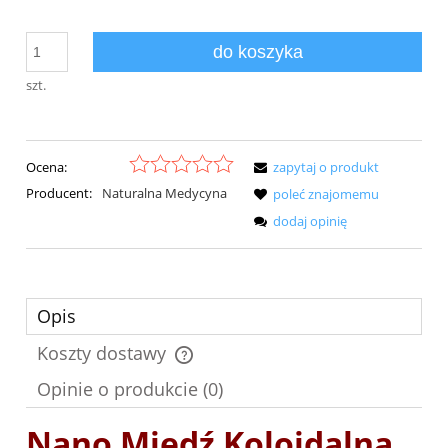
do koszyka
szt.
Ocena:
zapytaj o produkt
Producent:
Naturalna Medycyna
poleć znajomemu
dodaj opinię
Opis
Koszty dostawy
Cena nie zawiera ewentualnych kosztów płatności
Opinie o produkcie (0)
Nano Miedź Koloidalna