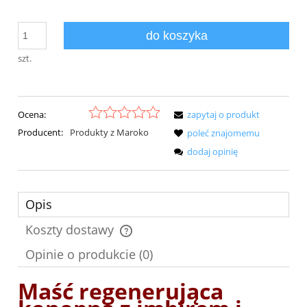
do koszyka
szt.
Ocena:
zapytaj o produkt
Producent:
Produkty z Maroko
poleć znajomemu
dodaj opinię
Opis
Koszty dostawy
Cena nie zawiera ewentualnych kosztów płatności
Opinie o produkcie (0)
Maść regenerująca