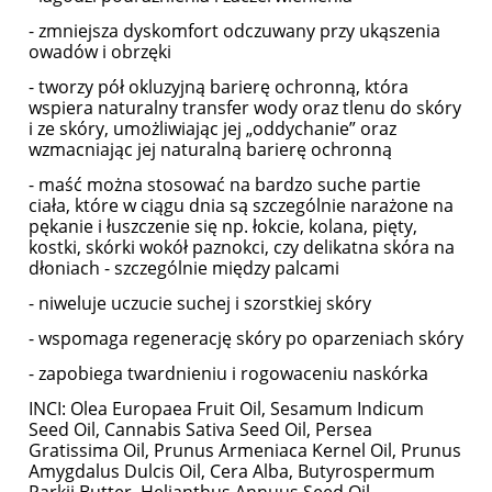
- zmniejsza dyskomfort odczuwany przy ukąszenia
owadów i obrzęki
- tworzy pół okluzyjną barierę ochronną, która
wspiera naturalny transfer wody oraz tlenu do skóry
i ze skóry, umożliwiając jej „oddychanie” oraz
wzmacniając jej naturalną barierę ochronną
- maść można stosować na bardzo suche partie
ciała, które w ciągu dnia są szczególnie narażone na
pękanie i łuszczenie się np. łokcie, kolana, pięty,
kostki, skórki wokół paznokci, czy delikatna skóra na
dłoniach - szczególnie między palcami
- niweluje uczucie suchej i szorstkiej skóry
- wspomaga regenerację skóry po oparzeniach skóry
- zapobiega twardnieniu i rogowaceniu naskórka
INCI: Olea Europaea Fruit Oil, Sesamum Indicum
Seed Oil, Cannabis Sativa Seed Oil, Persea
Gratissima Oil, Prunus Armeniaca Kernel Oil, Prunus
Amygdalus Dulcis Oil, Cera Alba, Butyrospermum
Parkii Butter, Helianthus Annuus Seed Oil,