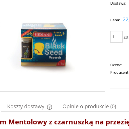
Dostawa:
Cena nie zawiera ewent
22
Cena:
płatności
szt
Ocena:
Producent
Koszty dostawy
Opinie o produkcie (0)
m Mentolowy z czarnuszką na przezi
Cena nie zawiera ewentualnych kosztów
płatności