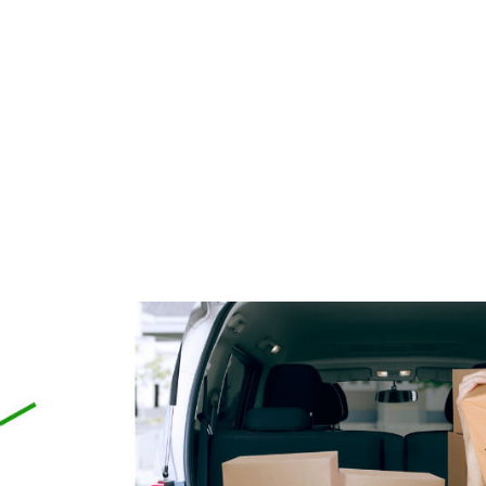
ELARNY z Kolagenem i
162 Krem Ochrona Mikrobio
Algami Colway
50 ml Purles
59,90 zł
119,00 zł
79,00 zł
124,90 zł
a regularna:
Cena regularna:
do koszyka
do koszyka