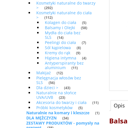
Kosmetyki naturalne do twarzy
>
(292)
Kosmetyki naturalne do ciała
>
(112)
Kolagen do ciała
(5)
Balsamy i Olejki
(58)
Mydła do ciała bez
SLS
(14)
Peelingi do ciała
(7)
Sól kąpielowa
(8)
Kremy do rąk
(9)
Higiena intymna
(4)
Antyperspiranty bez
aluminium
(11)
Makijaż
(12)
Pielęgnacja włosów bez
SLS
(56)
Dla dzieci >
(43)
Naturalnie na słońce
UVA/UVB
(23)
Akcesoria do twarzy i ciała
(11)
Opis
Próbki kosmetyków
(5)
Naturalnie na komary i kleszcze
(1)
DLA MĘŻCZYZN
(34)
Balsa
ZESTAWY PRODUKTÓW - pomysły na
prezent
(38)