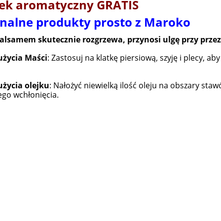
jek aromatyczny GRATIS
nalne produkty prosto z Maroko
lsamem skutecznie rozgrzewa, przynosi ulgę przy przezi
użycia Maści
: Zastosuj na klatkę piersiową, szyję i plecy, ab
użycia olejku
: Nałożyć niewielką ilość oleju na obszary sta
ego wchłonięcia.