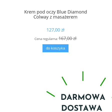
Krem pod oczy Blue Diamond
Płyn MIC
Colway z masażerem
127,00 zł
167,00 zł
Cena regularna:
Cen
do koszyka