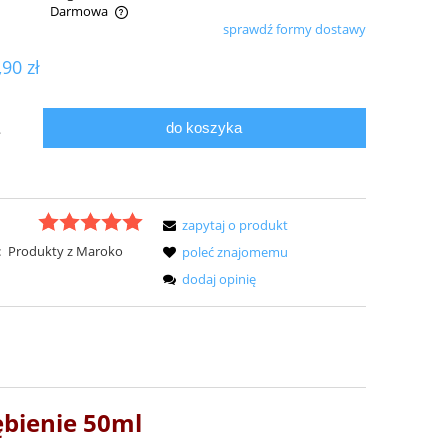
Darmowa
sprawdź formy dostawy
ualnych kosztów
,90 zł
do koszyka
.
zapytaj o produkt
:
Produkty z Maroko
poleć znajomemu
dodaj opinię
ębienie 50ml