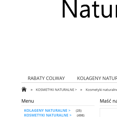
RABATY COLWAY
KOLAGENY NATU
»
»
ZDROWA ŻYWNOŚĆ
KOSMETYKI NATURALNE >
Kosmetyki naturalne
Menu
Maść n
KOLAGENY NATURALNE >
(25)
KOSMETYKI NATURALNE >
(498)