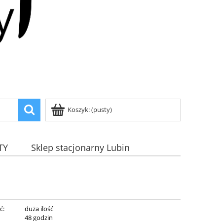
Koszyk:
(pusty)
TY
Sklep stacjonarny Lubin
ć:
duża ilość
:
48 godzin