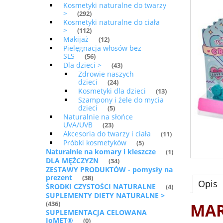
Kosmetyki naturalne do twarzy
>
(292)
Kosmetyki naturalne do ciała
>
(112)
Makijaż
(12)
Pielęgnacja włosów bez
SLS
(56)
Dla dzieci >
(43)
Zdrowie naszych
dzieci
(24)
Kosmetyki dla dzieci
(13)
Szampony i żele do mycia
dzieci
(5)
Naturalnie na słońce
UVA/UVB
(23)
Akcesoria do twarzy i ciała
(11)
Próbki kosmetyków
(5)
Naturalnie na komary i kleszcze
(1)
DLA MĘŻCZYZN
(34)
ZESTAWY PRODUKTÓW - pomysły na
prezent
(38)
Opis
ŚRODKI CZYSTOŚCI NATURALNE
(4)
SUPLEMENTY DIETY NATURALNE >
(436)
MAR
SUPLEMENTACJA CELOWANA
IoMET®
(0)