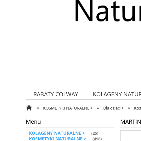
RABATY COLWAY
KOLAGENY NATU
»
»
»
ZDROWA ŻYWNOŚĆ
KOSMETYKI NATURALNE >
Dla dzieci >
Kos
Menu
MARTINE
KOLAGENY NATURALNE >
(25)
KOSMETYKI NATURALNE >
(498)