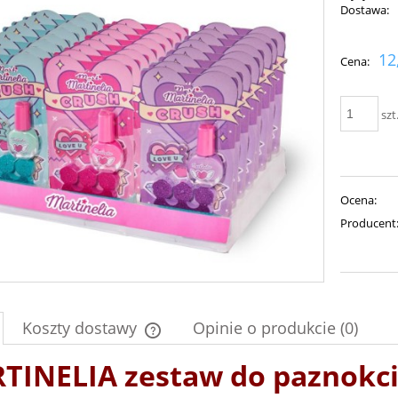
Dostawa:
Cena nie zawiera ewent
12
Cena:
płatności
szt
Ocena:
Producent
Koszty dostawy
Opinie o produkcie (0)
TINELIA zestaw do paznokci 
Cena nie zawiera ewentualnych kosztów
płatności