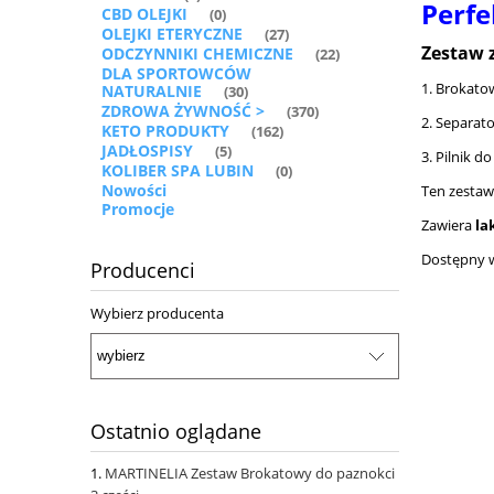
Perfe
CBD OLEJKI
(0)
OLEJKI ETERYCZNE
(27)
Zestaw 
ODCZYNNIKI CHEMICZNE
(22)
DLA SPORTOWCÓW
1. Brokato
NATURALNIE
(30)
ZDROWA ŻYWNOŚĆ >
(370)
2. Separat
KETO PRODUKTY
(162)
JADŁOSPISY
(5)
3. Pilnik d
KOLIBER SPA LUBIN
(0)
Nowości
Ten zestaw
Promocje
Zawiera
la
Dostępny w
Producenci
Wybierz producenta
Ostatnio oglądane
MARTINELIA Zestaw Brokatowy do paznokci