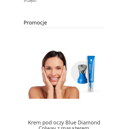
3 części
Promocje
Krem pod oczy Blue Diamond
Płyn MIC
Colway z masażerem