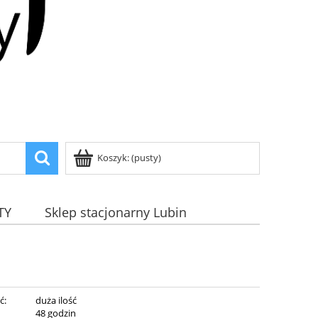
Koszyk:
(pusty)
TY
Sklep stacjonarny Lubin
ć:
duża ilość
:
48 godzin