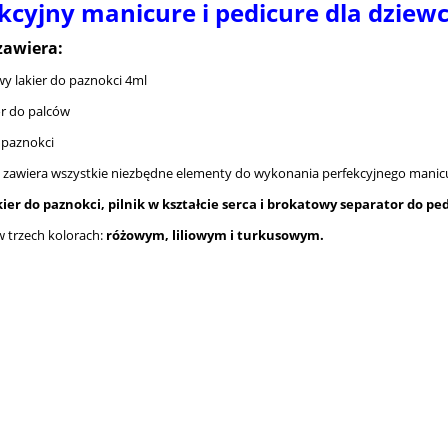
kcyjny manicure i pedicure dla dzi
zawiera:
wy lakier do paznokci 4ml
or do palców
o paznokci
 zawiera wszystkie niezbędne elementy do wykonania perfekcyjnego manicu
kier do paznokci, pilnik w kształcie serca i brokatowy separator do pe
 trzech kolorach:
różowym, liliowym i turkusowym.