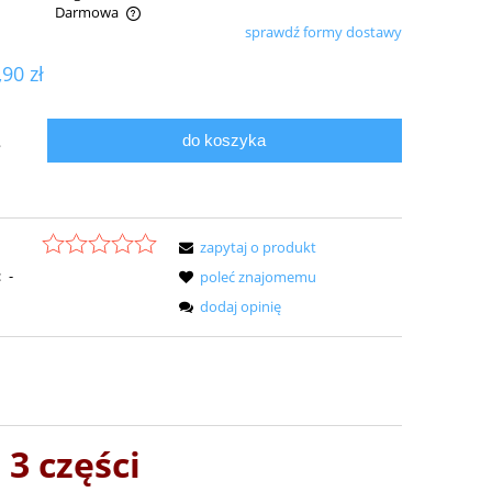
Darmowa
sprawdź formy dostawy
ualnych kosztów
,90 zł
do koszyka
.
zapytaj o produkt
:
-
poleć znajomemu
dodaj opinię
3 części