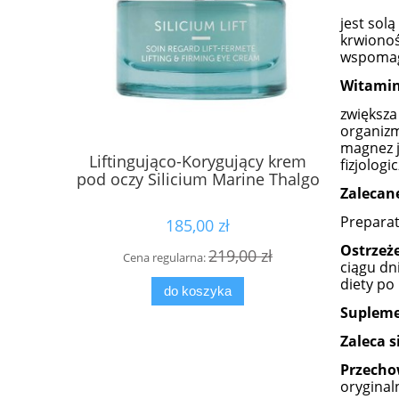
jest sol
krwiono
wspomag
Witamin
zwiększa
organiz
magnez j
Liftingująco-Korygujący krem
Krem po
fizjologi
pod oczy Silicium Marine Thalgo
Col
Zalecane
Preparat
185,00 zł
Ostrzeż
219,00 zł
Cena regularna:
Cena
ciągu dn
diety po
do koszyka
Supleme
Zaleca s
Przech
oryginal