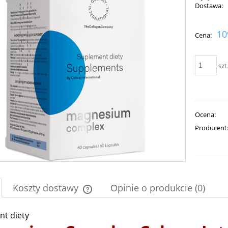
Dostawa:
Cena nie zawiera ewent
10
Cena:
płatności
szt
Ocena:
Producent
Koszty dostawy
Opinie o produkcie (0)
t diety
Cena nie zawiera ewentualnych kosztów
płatności