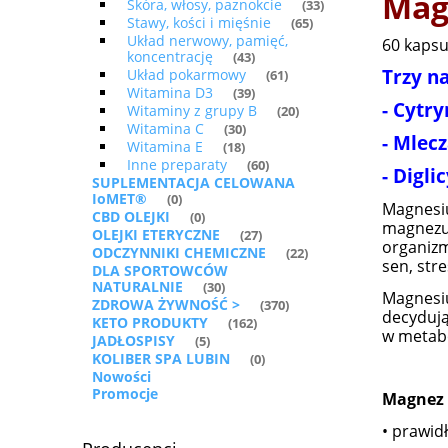
Mag
Skóra, włosy, paznokcie
(33)
Stawy, kości i mięśnie
(65)
Układ nerwowy, pamięć,
60 kapsu
koncentrację
(43)
Trzy n
Układ pokarmowy
(61)
Witamina D3
(39)
- Cytry
Witaminy z grupy B
(20)
Witamina C
(30)
- Mlec
Witamina E
(18)
Inne preparaty
(60)
- Digli
SUPLEMENTACJA CELOWANA
IoMET®
(0)
Magnesiu
CBD OLEJKI
(0)
magnezu,
OLEJKI ETERYCZNE
(27)
organizm
ODCZYNNIKI CHEMICZNE
(22)
sen, str
DLA SPORTOWCÓW
NATURALNIE
(30)
Magnesiu
ZDROWA ŻYWNOŚĆ >
(370)
decydują
KETO PRODUKTY
(162)
w metab
JADŁOSPISY
(5)
KOLIBER SPA LUBIN
(0)
Nowości
Promocje
Magnez
• prawid