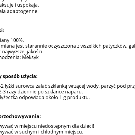
aksuje i uspokaja.
ała adaptogenne.
i:
iany 100%.
miana jest starannie oczyszczona z wszelkich patyczków, gał
 najwyższej jakości.
hodzenia: Meksyk
y sposób użycia:
-2 łyżki surowca zalać szklanką wrzącej wody, parzyć pod pr
2-3 razy dziennie po szklance naparu.
ELARNY z Kolagenem i
162 Krem Ochrona Mikrobio
 łyżeczka odpowiada około 1 g produktu.
Algami Colway
50 ml Purles
59,90 zł
119,00 zł
przechowywania:
79,00 zł
124,90 zł
ywać w miejscu niedostępnym dla dzieci!
a regularna:
Cena regularna:
wywać w suchym i chłodnym miejscu.