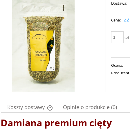
Dostawa:
Cena nie zawiera ewent
22
Cena:
płatności
szt
Ocena:
Producent
Koszty dostawy
Opinie o produkcie (0)
ć Damiana premium cięty
Cena nie zawiera ewentualnych kosztów
płatności