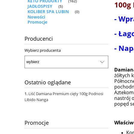
KETO PRODUKTY
(162)
100g
JADŁOSPISY
(5)
KOLIBER SPA LUBIN
(0)
- Wpr
Nowości
Promocje
- Łag
Producenci
- Nap
Wybierz producenta
Damiana
żółtych 
Północnej
Ostatnio oglądane
pochodne
Aztekom 
Liść Damiana Premium cięty 100g Podnosi
nastrój 
Libido Nanga
popęd se
Promocje
Właściw
Kor