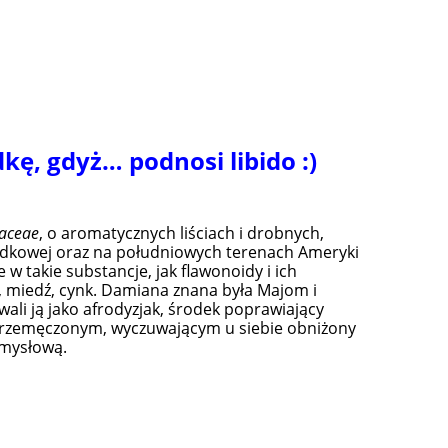
kę, gdyż… podnosi libido :)
raceae
, o aromatycznych liściach i drobnych,
rodkowej oraz na południowych terenach Ameryki
e w takie substancje, jak flawonoidy i ich
, miedź, cynk. Damiana znana była Majom i
ali ją jako afrodyzjak, środek poprawiający
przemęczonym, wyczuwającym u siebie obniżony
umysłową.