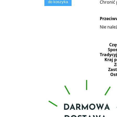
Chronić 
do koszyka
Przeciw
Nie należ
Czę
Spos
Tradycy
Kraj 
Z
Zas
Ost