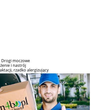
do koszyka
do ko
, Drogi moczowe
żenie i nastrój
ktacji, rzadko alergizujący