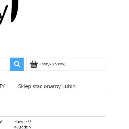
Koszyk:
(pusty)
TY
Sklep stacjonarny Lubin
ć:
duża ilość
:
48 godzin