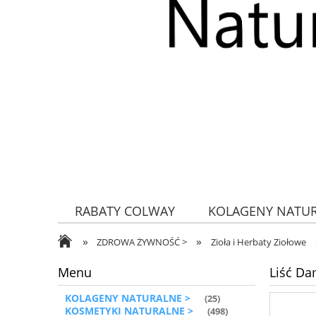
RABATY COLWAY
KOLAGENY NATU
»
»
ZDROWA ŻYWNOŚĆ
ZDROWA ŻYWNOŚĆ >
Zioła i Herbaty Ziołowe
Menu
Liść Da
KOLAGENY NATURALNE >
(25)
KOSMETYKI NATURALNE >
(498)