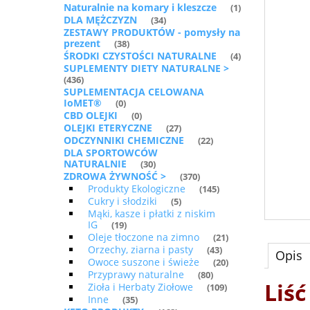
Naturalnie na komary i kleszcze
(1)
DLA MĘŻCZYZN
(34)
ZESTAWY PRODUKTÓW - pomysły na
prezent
(38)
ŚRODKI CZYSTOŚCI NATURALNE
(4)
SUPLEMENTY DIETY NATURALNE >
(436)
SUPLEMENTACJA CELOWANA
IoMET®
(0)
CBD OLEJKI
(0)
OLEJKI ETERYCZNE
(27)
ODCZYNNIKI CHEMICZNE
(22)
DLA SPORTOWCÓW
NATURALNIE
(30)
ZDROWA ŻYWNOŚĆ >
(370)
Produkty Ekologiczne
(145)
Cukry i słodziki
(5)
Mąki, kasze i płatki z niskim
IG
(19)
Oleje tłoczone na zimno
(21)
Orzechy, ziarna i pasty
(43)
Opis
Owoce suszone i świeże
(20)
Przyprawy naturalne
(80)
Liś
Zioła i Herbaty Ziołowe
(109)
Inne
(35)