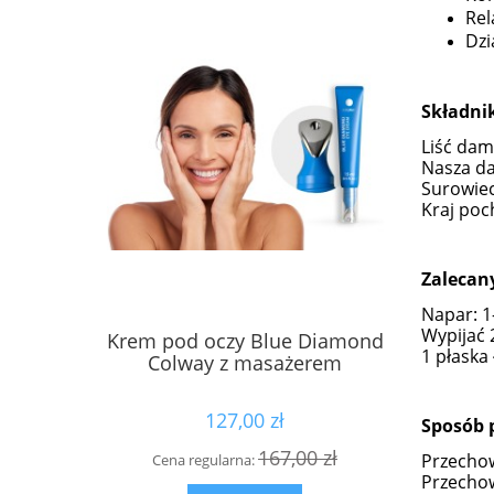
Rel
Dzi
Składnik
Liść dam
Nasza da
Surowiec
Kraj poc
Zalecan
Napar: 1
Wypijać 
Krem pod oczy Blue Diamond
Płyn MIC
1 płaska
Colway z masażerem
127,00 zł
Sposób 
167,00 zł
Przechow
Cena regularna:
Cen
Przecho