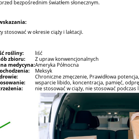
przed bezpośrednim światłem słonecznym.
do koszyka
do koszyka
wskazania:
y stosować w okresie ciąży i laktacji.
ść rośliny:
liść
ób zbioru:
Z upraw konwencjonalnych
jna medycyna:
Ameryka Północna
pochodzenia:
Meksyk
drowie:
Chroniczne zmęczenie, Prawidłowa potencja
tosowanie:
wsparcie libido, koncentracja, pamięć, odprę
rzeżenia:
nie stosować w ciąży, nie stosować podczas la