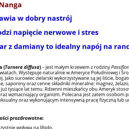
 Nanga
awia w dobry nastrój
odzi napięcie nerwowe i stres
ar z damiany to idealny napój na rand
 (
Turnera diffusa
)
– jest małym krzewem z rodziny
Passiflo
kwiatach. Występuje naturalnie w Ameryce Południowej i Ś
. Jako surowiec zielarski wykorzystywane są jej liście, bogat
, saponiny oraz cenne składniki mineralne: magnez, żelazo
już tysiące lat temu. Rdzenni mieszkańcy obu Ameryk stosow
oraz wzmacniający organizm. Polecana jest zatem osobom 
ksualny oraz wykonującym intensywną pracę fizyczną lub 
ości prozdrowotne:
zystnie wpływa na libido.