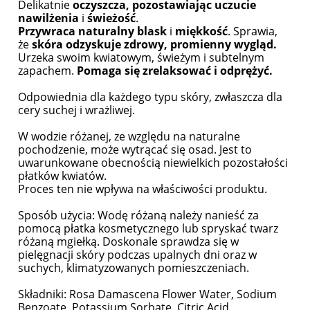
Delikatnie
oczyszcza,
pozostawiając uczucie
nawilżenia
i
świeżość
.
Przywraca naturalny blask
i
miękkość
. Sprawia,
że
skóra odzyskuje zdrowy, promienny wygląd.
Urzeka swoim kwiatowym, świeżym i subtelnym
zapachem.
Pomaga się zrelaksować i odprężyć.
Odpowiednia dla każdego typu skóry, zwłaszcza dla
cery suchej i wrażliwej.
W wodzie różanej, ze względu na naturalne
pochodzenie, może wytrącać się osad. Jest to
uwarunkowane obecnością niewielkich pozostałości
płatków kwiatów.
Proces ten nie wpływa na właściwości produktu.
Sposób użycia: Wodę różaną należy nanieść za
pomocą płatka kosmetycznego lub spryskać twarz
różaną mgiełką. Doskonale sprawdza się w
pielęgnacji skóry podczas upalnych dni oraz w
suchych, klimatyzowanych pomieszczeniach.
Składniki: Rosa Damascena Flower Water, Sodium
Benzoate, Potassium Sorbate, Citric Acid