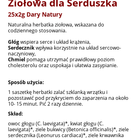
Ziołowa dla Serduszka
25x2g Dary Natury
Naturalna herbatka ziołowa, wskazana do
codziennego stosowania.
Głóg
wspiera serce i układ krążenia,
Serdecznik
wpływa korzystnie na układ sercowo-
naczyniowy,
Chmiel
pomaga utrzymać prawidłowy poziom
cholesterolu oraz uspokaja i ułatwia zasypianie.
Sposób użycia:
1 saszetkę herbatki zalać szklanką wrzątku i
pozostawić pod przykryciem do zaparzenia na około
10- 15 minut. Pić 2 razy dziennie.
Skład:
owoc głogu (C. laevigata)*, kwiat głogu (C.
laevigata)*, ziele bukwicy (Betonica officinalis)*, ziele
serdecznika (Leonurus cardiaca)*, ziele krwawnika