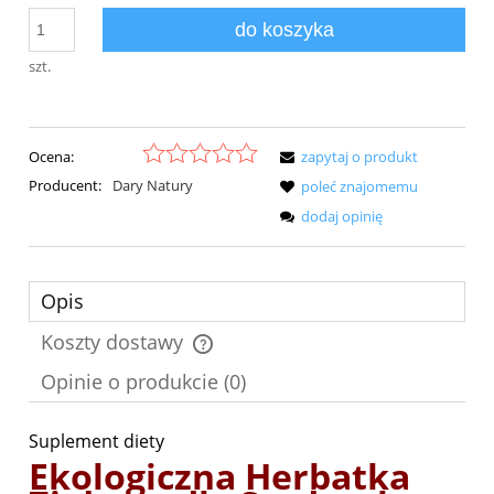
do koszyka
szt.
Ocena:
zapytaj o produkt
Producent:
Dary Natury
poleć znajomemu
dodaj opinię
Opis
Koszty dostawy
Cena nie zawiera ewentualnych kosztów płatności
Opinie o produkcie (0)
Suplement diety
Ekologiczna Herbatka