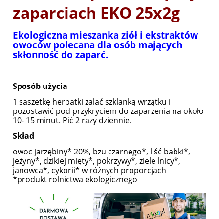
zaparciach EKO 25x2g
Ekologiczna mieszanka ziół i ekstraktów
owoców polecana dla osób mających
skłonność do zaparć.
Sposób użycia
1 saszetkę herbatki zalać szklanką wrzątku i
pozostawić pod przykryciem do zaparzenia na około
10- 15 minut. Pić 2 razy dziennie.
Skład
owoc jarzębiny* 20%, bzu czarnego*, liść babki*,
jeżyny*, dzikiej mięty*, pokrzywy*, ziele lnicy*,
janowca*, cykorii* w różnych proporcjach
*produkt rolnictwa ekologicznego