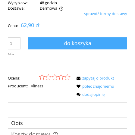
Wysyłka w:
48 godzin
Dostawa:
Darmowa
sprawdź formy dostawy
Cena nie zawiera ewentualnych kosztów płatności
62,90 zł
Cena:
do koszyka
szt.
Ocena:
zapytaj o produkt
Producent:
Aliness
poleć znajomemu
dodaj opinię
Opis
Koszty dostawy