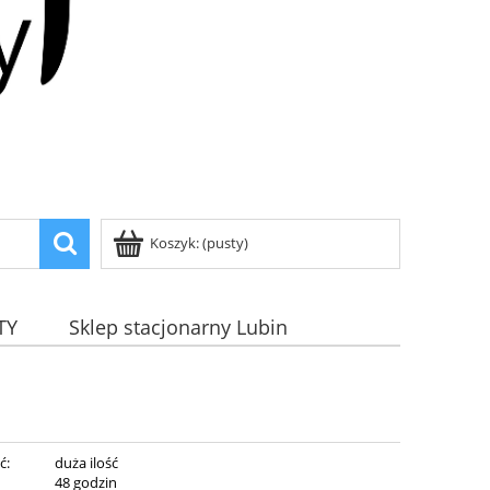
Koszyk:
(pusty)
TY
Sklep stacjonarny Lubin
ć:
duża ilość
:
48 godzin