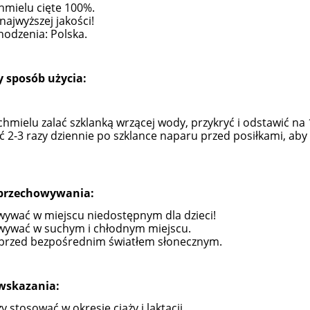
chmielu cięte 100%.
najwyższej jakości!
hodzenia: Polska.
y sposób użycia:
i chmielu zalać szklanką wrzącej wody, przykryć i odstawić na
 2-3 razy dziennie po szklance naparu przed posiłkami, aby 
przechowywania:
ELARNY z Kolagenem i
162 Krem Ochrona Mikrobio
Algami Colway
50 ml Purles
ywać w miejscu niedostępnym dla dzieci!
wywać w suchym i chłodnym miejscu.
przed bezpośrednim światłem słonecznym.
59,90 zł
119,00 zł
79,00 zł
124,90 zł
a regularna:
Cena regularna:
wskazania:
do koszyka
do koszyka
y stosować w okresie ciąży i laktacji.