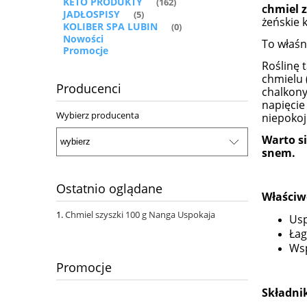
KETO PRODUKTY
(162)
hmiel 
C
JADŁOSPISY
(5)
żeńskie 
KOLIBER SPA LUBIN
(0)
Nowości
To właśn
Promocje
Roślinę 
chmielu 
Producenci
chalkony
napięcie
Wybierz producenta
niepokoj
Warto si
snem.
Ostatnio oglądane
Właściw
Chmiel szyszki 100 g Nanga Uspokaja
Usp
Łag
Wsp
Promocje
Składnik