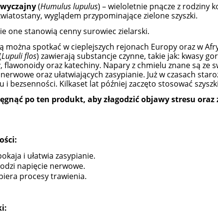
zwyczajny
(
Humulus lupulus
) – wieloletnie pnącze z rodziny
kwiatostany, wyglądem przypominające zielone szyszki.
ie one stanowią cenny surowiec zielarski.
tą można spotkać w cieplejszych rejonach Europy oraz w Afryce
(
Lupuli flos
) zawierają substancje czynne, takie jak: kwasy g
, flawonoidy oraz katechiny. Napary z chmielu znane są ze 
 nerwowe oraz ułatwiających zasypianie. Już w czasach star
u i bezsenności. Kilkaset lat później zaczęto stosować szyszk
ęgnąć po ten produkt, aby złagodzić objawy stresu oraz 
ości:
okaja i ułatwia zasypianie.
odzi napięcie nerwowe.
iera procesy trawienia.
i: