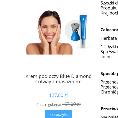
Szyszki 
Produkt 
Kraj poc
Zalecan
Herbata
1-2 łyżk
Spożywać
snem.
Sposób 
Krem pod oczy Blue Diamond
Płyn MIC
Colway z masażerem
Przechow
Przecho
Chronić 
127,00 zł
167,00 zł
Cena regularna:
Cen
Przeciw
do koszyka
Nie należ