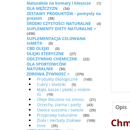
Naturalnie na komary i kleszcze
(1)
DLA MĘŻCZYZN
(34)
ZESTAWY PRODUKTÓW - pomysły na
prezent
(38)
ŚRODKI CZYSTOŚCI NATURALNE
(4)
SUPLEMENTY DIETY NATURALNE >
(436)
SUPLEMENTACJA CELOWANA
IoMET®
(0)
CBD OLEJKI
(0)
OLEJKI ETERYCZNE
(27)
ODCZYNNIKI CHEMICZNE
(22)
DLA SPORTOWCÓW
NATURALNIE
(30)
ZDROWA ŻYWNOŚĆ >
(370)
Produkty Ekologiczne
(145)
Cukry i słodziki
(5)
Mąki, kasze i płatki z niskim
IG
(19)
Oleje tłoczone na zimno
(21)
Orzechy, ziarna i pasty
(43)
Opis
Owoce suszone i świeże
(20)
Przyprawy naturalne
(80)
Chm
Zioła i Herbaty Ziołowe
(109)
Inne
(35)