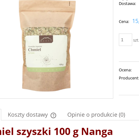
Dostawa:
Cena nie zawiera ewent
15
Cena:
płatności
szt
Ocena:
Producent
Koszty dostawy
Opinie o produkcie (0)
iel szyszki 100 g Nanga
Cena nie zawiera ewentualnych kosztów
płatności