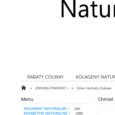
RABATY COLWAY
KOLAGENY NATU
»
»
ZDROWA ŻYWNOŚĆ
ZDROWA ŻYWNOŚĆ >
Zioła i Herbaty Ziołowe
Menu
Chmiel 
KOLAGENY NATURALNE >
(25)
KOSMETYKI NATURALNE >
(498)