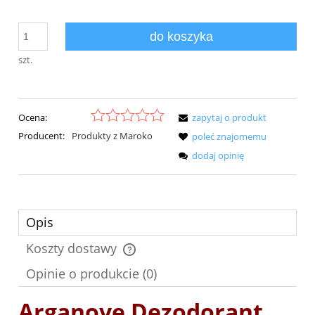
do koszyka
szt.
Ocena:
zapytaj o produkt
Producent:
Produkty z Maroko
poleć znajomemu
dodaj opinię
Opis
Koszty dostawy
Cena nie zawiera ewentualnych kosztów płatności
Opinie o produkcie (0)
Arganove Dezodorant