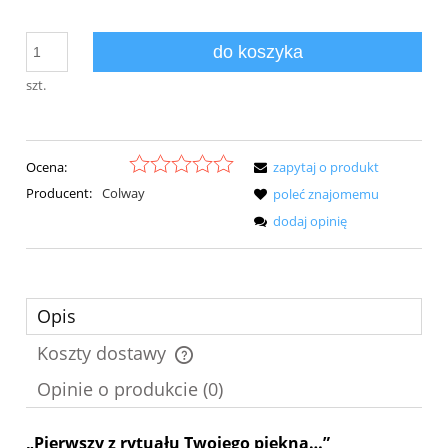
do koszyka
szt.
Ocena:
zapytaj o produkt
Producent:
Colway
poleć znajomemu
dodaj opinię
Opis
Koszty dostawy
Cena nie zawiera ewentualnych kosztów płatności
Opinie o produkcie (0)
„Pierwszy z rytuału Twojego piękna…”