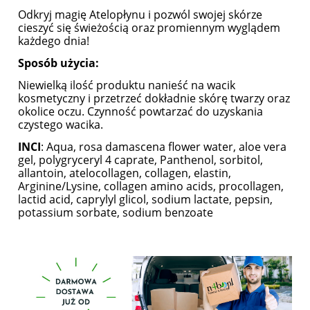
Odkryj magię Atelopłynu i pozwól swojej skórze
cieszyć się świeżością oraz promiennym wyglądem
każdego dnia!
Sposób użycia:
Niewielką ilość produktu nanieść na wacik
kosmetyczny i przetrzeć dokładnie skórę twarzy oraz
okolice oczu. Czynność powtarzać do uzyskania
czystego wacika.
INCI
: Aqua, rosa damascena flower water, aloe vera
gel, polygryceryl 4 caprate, Panthenol, sorbitol,
allantoin, atelocollagen, collagen, elastin,
Arginine/Lysine, collagen amino acids, procollagen,
lactid acid, caprylyl glicol, sodium lactate, pepsin,
potassium sorbate, sodium benzoate