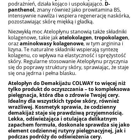
podrażnień, działa kojąco i uspokajająco.
D-
panthenol
, znany również jako prowitamina B5,
intensywnie nawilża i wspiera regenerację naskórka,
pozostawiając skórę miękką i gładką.
Niezwykłą moc Atelopłynu stanowią także składniki
kolagenowe, takie jak
atelokolagen
,
tropokolagen
,
oraz
aminokwasy kolagenowe
, w tym arginina i
lizyna. Te naturalne składniki wspierają syntezę
kolagenu, co wpływa na elastyczność i sprężystość
skóry. Regularne stosowanie Atelopłynu przyczynia
się do poprawy struktury skóry, sprawiając, że staje
się ona jędrna i pełna blasku.
Atelopłyn do Demakijażu COLWAY to więcej niż
tylko produkt do oczyszczania – to kompleksowa
pielęgnacja, która dba o zdrowie Twojej cery.
Idealny dla wszystkich typów skóry, również
wrażliwej. Kosmetyk sprawia, że codzienny
demakijaż staje się prawdziwą przyjemnością.
Lekka, odświeżająca i otulająca delikatnym
zapachem formuła, doskonale sprawdza się jako
element codziennej rutyny pielęgnacyjnej, jak i
podczas podróży do odświeżenia cery.