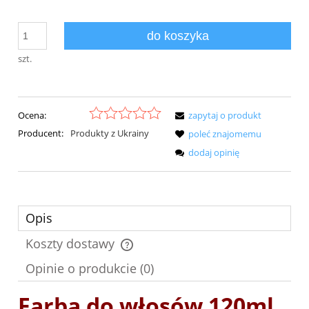
do koszyka
szt.
Ocena:
zapytaj o produkt
Producent:
Produkty z Ukrainy
poleć znajomemu
dodaj opinię
Opis
Koszty dostawy
Cena nie zawiera ewentualnych kosztów płatności
Opinie o produkcie (0)
Farba do włosów 120ml