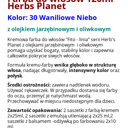
Herbs Planet
Kolor: 30 Waniliowe Niebo
z olejkiem jarzębinowym i oliwkowym
Kremowa farba do włosów "Fito - linia” serii Herb's
Planet z olejkami jarzębinowym i oliwkowym
pomaga uzyskać bogaty, stabilny kolor i zapewnia
całkowite pokrycie siwych włosów.
Formuła kremu-farby
wnika głęboko w strukturę
włosa
, nadając długotrwały,
intensywny kolor
oraz
połysk
.
Środki ostrożności:
zawiera nadtlenek wodoru.
Używać rękawiczek. W przypadku dostania się farby
do oczu, przemyć je natychmiast wodą.
Przechowywać w miejscu niedostępnym dla dzieci.
Zawartość opakowania:
2 saszetki z farbą-kremem
2x25ml, 2 saszetki z emulsją utleniającą 2x25 ml,2
saszetki z balsamem -odżywką po farbowaniu 2x10
ml,