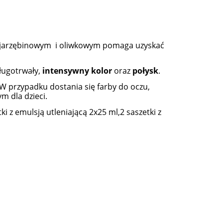
ami jarzębinowym i oliwkowym pomaga uzyskać
długotrwały,
intensywny kolor
oraz
połysk
.
W przypadku dostania się farby do oczu,
 dla dzieci.
i z emulsją utleniającą 2x25 ml,2 saszetki z