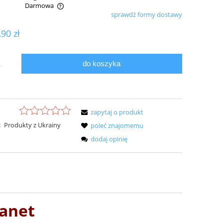
Darmowa
sprawdź formy dostawy
ualnych kosztów
,90 zł
do koszyka
.
zapytaj o produkt
:
Produkty z Ukrainy
poleć znajomemu
dodaj opinię
lanet