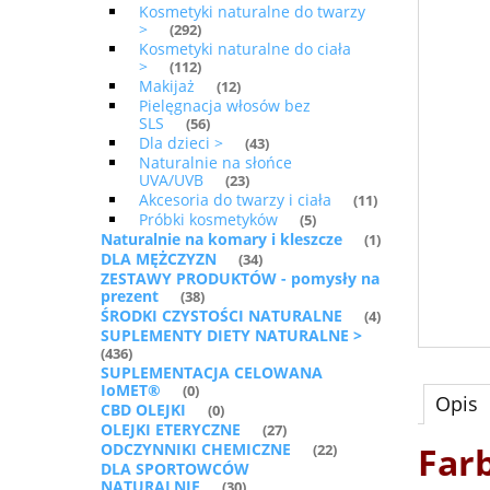
Kosmetyki naturalne do twarzy
>
(292)
Kosmetyki naturalne do ciała
>
(112)
Makijaż
(12)
Pielęgnacja włosów bez
SLS
(56)
Dla dzieci >
(43)
Naturalnie na słońce
UVA/UVB
(23)
Akcesoria do twarzy i ciała
(11)
Próbki kosmetyków
(5)
Naturalnie na komary i kleszcze
(1)
DLA MĘŻCZYZN
(34)
ZESTAWY PRODUKTÓW - pomysły na
prezent
(38)
ŚRODKI CZYSTOŚCI NATURALNE
(4)
SUPLEMENTY DIETY NATURALNE >
(436)
SUPLEMENTACJA CELOWANA
IoMET®
(0)
Opis
CBD OLEJKI
(0)
OLEJKI ETERYCZNE
(27)
ODCZYNNIKI CHEMICZNE
Far
(22)
DLA SPORTOWCÓW
NATURALNIE
(30)