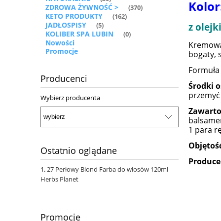
Kolor
ZDROWA ŻYWNOŚĆ >
(370)
KETO PRODUKTY
(162)
JADŁOSPISY
z olej
(5)
KOLIBER SPA LUBIN
(0)
Nowości
Kremowa 
Promocje
bogaty, 
Formuła
Producenci
Środki o
przemyć 
Wybierz producenta
Zawarto
balsame
1 para rę
Objętoś
Ostatnio oglądane
Produce
27 Perłowy Blond Farba do włosów 120ml
Herbs Planet
Promocje