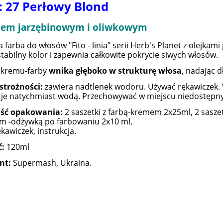
: 27 Perłowy Blond
kiem jarzębinowym i oliwkowym
farba do włosów "Fito - linia” serii Herb's Planet z olejk
stabilny kolor i zapewnia całkowite pokrycie siwych włosów.
 kremu-farby
wnika głęboko w strukturę włosa
, nadając 
strożności:
zawiera nadtlenek wodoru. Używać rękawiczek. 
je natychmiast wodą. Przechowywać w miejscu niedostępnym
ść opakowania:
2 saszetki z farbą-kremem 2x25ml, 2 saszetk
m -odżywką po farbowaniu 2x10 ml,
kawiczek, instrukcja.
ć:
120ml
nt:
Supermash, Ukraina.