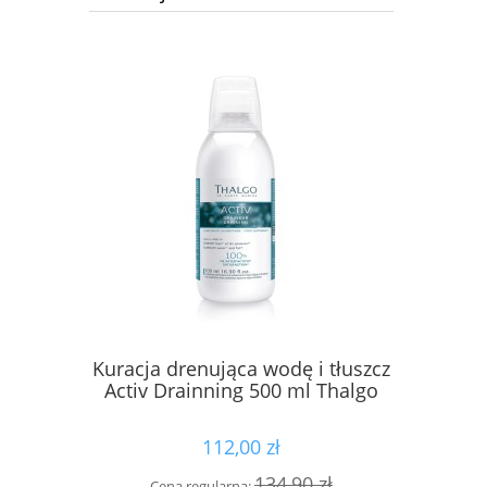
Kuracja drenująca wodę i tłuszcz
Lifting
Activ Drainning 500 ml Thalgo
pod oczy 
112,00 zł
134,90 zł
Cena regularna:
Cena