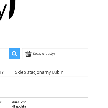
Koszyk:
(pusty)
TY
Sklep stacjonarny Lubin
ć:
duża ilość
:
48 godzin