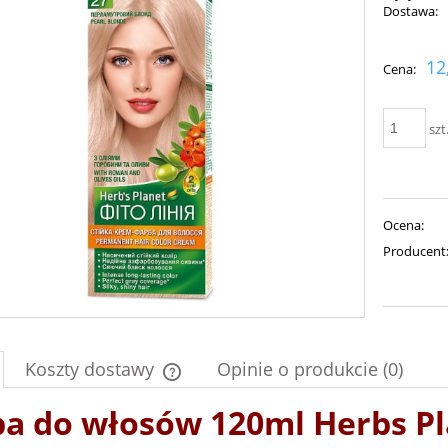
Dostawa:
Cena nie zawiera ewent
12
Cena:
płatności
szt
Ocena:
Producent
Koszty dostawy
Opinie o produkcie (0)
ba do włosów 120ml Herbs P
Cena nie zawiera ewentualnych kosztów
płatności