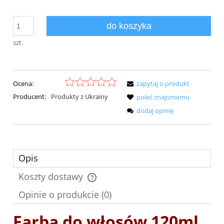
do koszyka
szt.
Ocena:
zapytaj o produkt
Producent:
Produkty z Ukrainy
poleć znajomemu
dodaj opinię
Opis
Koszty dostawy
Cena nie zawiera ewentualnych kosztów płatności
Opinie o produkcie (0)
Farba do włosów 120ml