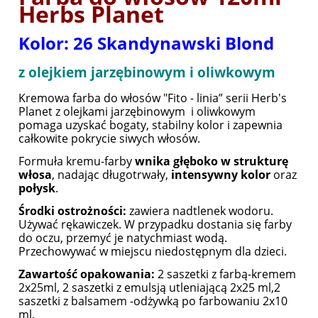
Herbs Planet
Kolor: 26 Skandynawski Blond
z olejkiem jarzębinowym i oliwkowym
Kremowa farba do włosów "Fito - linia” serii Herb's
Planet z olejkami jarzębinowym i oliwkowym
pomaga uzyskać bogaty, stabilny kolor i zapewnia
całkowite pokrycie siwych włosów.
Formuła kremu-farby
wnika głęboko w strukturę
włosa
, nadając długotrwały,
intensywny kolor
oraz
połysk
.
Środki ostrożności:
zawiera nadtlenek wodoru.
Używać rękawiczek. W przypadku dostania się farby
do oczu, przemyć je natychmiast wodą.
Przechowywać w miejscu niedostępnym dla dzieci.
Zawartość opakowania:
2 saszetki z farbą-kremem
2x25ml, 2 saszetki z emulsją utleniającą 2x25 ml,2
saszetki z balsamem -odżywką po farbowaniu 2x10
ml,