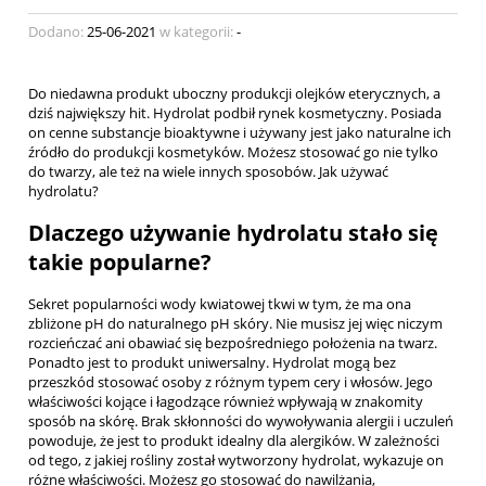
Dodano:
25-06-2021
w kategorii:
-
Do niedawna produkt uboczny produkcji olejków eterycznych, a
dziś największy hit. Hydrolat podbił rynek kosmetyczny. Posiada
on cenne substancje bioaktywne i używany jest jako naturalne ich
źródło do produkcji kosmetyków. Możesz stosować go nie tylko
do twarzy, ale też na wiele innych sposobów. Jak używać
hydrolatu?
Dlaczego używanie hydrolatu stało się
takie popularne?
Sekret popularności wody kwiatowej tkwi w tym, że ma ona
zbliżone pH do naturalnego pH skóry. Nie musisz jej więc niczym
rozcieńczać ani obawiać się bezpośredniego położenia na twarz.
Ponadto jest to produkt uniwersalny. Hydrolat mogą bez
przeszkód stosować osoby z różnym typem cery i włosów. Jego
właściwości kojące i łagodzące również wpływają w znakomity
sposób na skórę. Brak skłonności do wywoływania alergii i uczuleń
powoduje, że jest to produkt idealny dla alergików. W zależności
od tego, z jakiej rośliny został wytworzony hydrolat, wykazuje on
różne właściwości. Możesz go stosować do nawilżania,