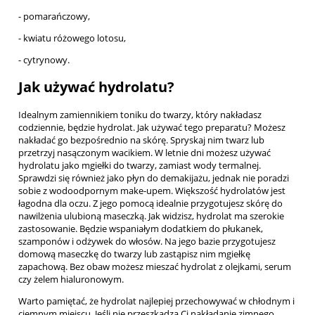
- pomarańczowy,
- kwiatu różowego lotosu,
- cytrynowy.
Jak używać hydrolatu?
Idealnym zamiennikiem toniku do twarzy, który nakładasz
codziennie, będzie hydrolat. Jak używać tego preparatu? Możesz
nakładać go bezpośrednio na skórę. Spryskaj nim twarz lub
przetrzyj nasączonym wacikiem. W letnie dni możesz używać
hydrolatu jako mgiełki do twarzy, zamiast wody termalnej.
Sprawdzi się również jako płyn do demakijażu, jednak nie poradzi
sobie z wodoodpornym make-upem. Większość hydrolatów jest
łagodna dla oczu. Z jego pomocą idealnie przygotujesz skórę do
nawilżenia ulubioną maseczką. Jak widzisz, hydrolat ma szerokie
zastosowanie. Będzie wspaniałym dodatkiem do płukanek,
szamponów i odżywek do włosów. Na jego bazie przygotujesz
domową maseczkę do twarzy lub zastąpisz nim mgiełkę
zapachową. Bez obaw możesz mieszać hydrolat z olejkami, serum
czy żelem hialuronowym.
Warto pamiętać, że hydrolat najlepiej przechowywać w chłodnym i
ciemnym miejscu. Jeśli nie przeszkadza Ci nakładanie zimnego