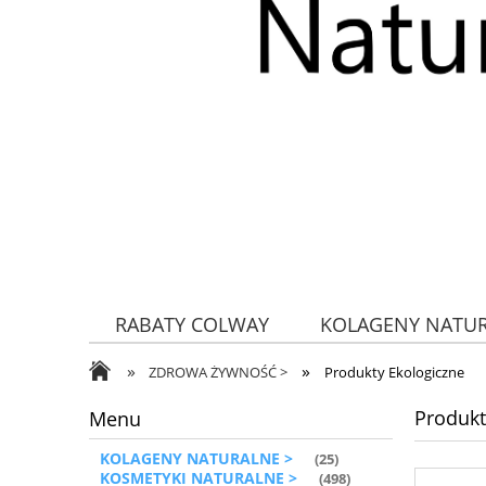
RABATY COLWAY
KOLAGENY NATU
»
»
ZDROWA ŻYWNOŚĆ
ZDROWA ŻYWNOŚĆ >
Produkty Ekologiczne
Produkt
Menu
KOLAGENY NATURALNE >
(25)
KOSMETYKI NATURALNE >
(498)