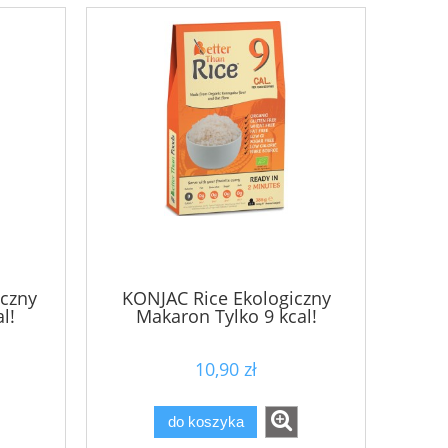
czny
KONJAC Rice Ekologiczny
l!
Makaron Tylko 9 kcal!
10,90 zł
mu
Kuracja drenująca wodę i tłuszcz
Liftingująco-K
Activ Drainning 500 ml Thalgo
pod oczy Silici
do koszyka
112,00 zł
185,