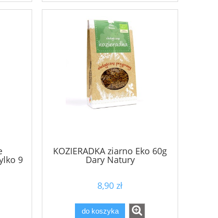
134,90 zł
Cena regularna:
Cena regularn
do koszyka
do ko
e
KOZIERADKA ziarno Eko 60g
ylko 9
Dary Natury
8,90 zł
do koszyka