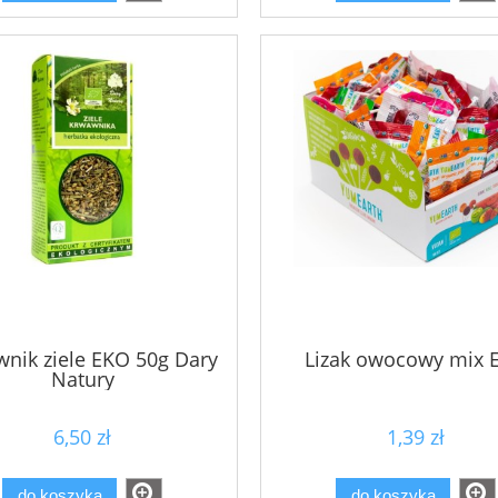
nik ziele EKO 50g Dary
Lizak owocowy mix 
Natury
6,50 zł
1,39 zł
do koszyka
do koszyka