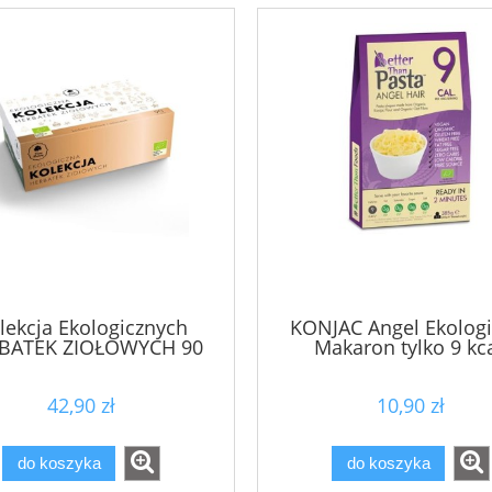
lekcja Ekologicznych
KONJAC Angel Ekologi
BATEK ZIOŁOWYCH 90
Makaron tylko 9 kca
sasz.
42,90 zł
10,90 zł
ELARNY z Kolagenem i
162 Krem Ochrona Mikrobio
Algami Colway
50 ml Purles
do koszyka
do koszyka
59,90 zł
119,00 zł