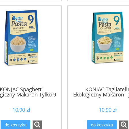
79,00 zł
124,90 zł
a regularna:
Cena regularna:
do koszyka
do koszyka
KONJAC Spaghetti
KONJAC Tagliatell
giczny Makaron Tylko 9
Ekologiczny Makaron T
kcal!
kcal!
10,90 zł
10,90 zł
do koszyka
do koszyka