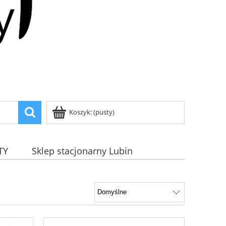
Koszyk:
(pusty)
TY
Sklep stacjonarny Lubin