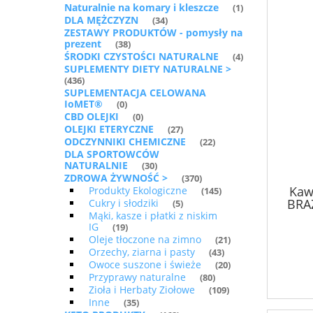
Naturalnie na komary i kleszcze
(1)
DLA MĘŻCZYZN
(34)
ZESTAWY PRODUKTÓW - pomysły na
prezent
(38)
ŚRODKI CZYSTOŚCI NATURALNE
(4)
SUPLEMENTY DIETY NATURALNE >
(436)
SUPLEMENTACJA CELOWANA
IoMET®
(0)
CBD OLEJKI
(0)
OLEJKI ETERYCZNE
(27)
ODCZYNNIKI CHEMICZNE
(22)
DLA SPORTOWCÓW
NATURALNIE
(30)
ZDROWA ŻYWNOŚĆ >
(370)
Kaw
Produkty Ekologiczne
(145)
BRA
Cukry i słodziki
(5)
Mąki, kasze i płatki z niskim
IG
(19)
Oleje tłoczone na zimno
(21)
Orzechy, ziarna i pasty
(43)
Owoce suszone i świeże
(20)
Przyprawy naturalne
(80)
Zioła i Herbaty Ziołowe
(109)
Inne
(35)