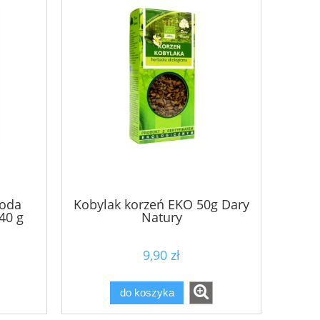
goda
Kobylak korzeń EKO 50g Dary
40 g
Natury
9,90 zł
do koszyka