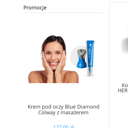
Promocje
Ko
HER
Krem pod oczy Blue Diamond
Płyn MIC
Colway z masażerem
127,00 zł