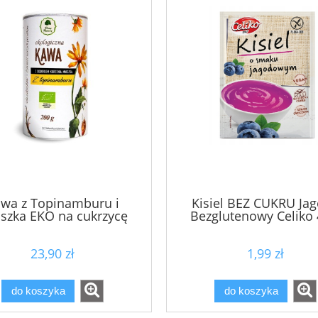
wa z Topinamburu i
Kisiel BEZ CUKRU Ja
szka EKO na cukrzycę
Bezglutenowy Celiko 
200g
23,90 zł
1,99 zł
do koszyka
do koszyka