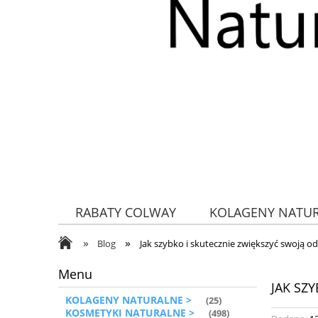
RABATY COLWAY
KOLAGENY NATU
»
»
ZDROWA ŻYWNOŚĆ
Blog
Jak szybko i skutecznie zwiększyć swoją 
Menu
JAK SZ
KOLAGENY NATURALNE >
(25)
KOSMETYKI NATURALNE >
(498)