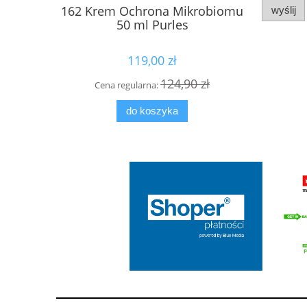
162 Krem Ochrona Mikrobiomu
Kuracja d
wyślij
50 ml Purles
Activ Dr
119,00 zł
124,90 zł
Cena regularna:
Cena
do koszyka