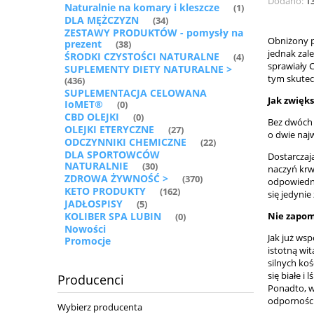
Dodano:
1
Naturalnie na komary i kleszcze
(1)
DLA MĘŻCZYZN
(34)
ZESTAWY PRODUKTÓW - pomysły na
Obniżony p
prezent
(38)
jednak zal
ŚRODKI CZYSTOŚCI NATURALNE
(4)
sprawiały 
SUPLEMENTY DIETY NATURALNE >
tym skutec
(436)
SUPLEMENTACJA CELOWANA
Jak zwięk
IoMET®
(0)
CBD OLEJKI
(0)
Bez dwóch 
OLEJKI ETERYCZNE
(27)
o dwie najw
ODCZYNNIKI CHEMICZNE
(22)
DLA SPORTOWCÓW
Dostarczaj
NATURALNIE
(30)
naczyń krwi
ZDROWA ŻYWNOŚĆ >
(370)
odpowiedni
KETO PRODUKTY
(162)
się jedyni
JADŁOSPISY
(5)
Nie zapom
KOLIBER SPA LUBIN
(0)
Nowości
Jak już ws
Promocje
istotną wi
silnych ko
się białe i
Producenci
Ponadto, w
odporności
Wybierz producenta