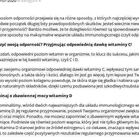
3-07-2020
w kategorii:
-
oziom odporności przejawia się na różne sposoby, z których najczęściej wy
edwie początek długiej listy prawdopodobnych skutków. Jesteś wiecznie nie
Ci przyjemność? Bardzo możliwe, że te dolegliwości również są spowodowane
zne sposoby na maksymalne wsparcie układu immunologicznego (czyli odp
szyć swoją odporność?
Przyjmując odpowiednią dawkę witamin
y C
!
zdań, odpowiedni poziom witamin w organizmie, to klucz do sukcesu, jakim 
ażniejsze w tej kwestii witaminy, czyli C i D.
ąc swojemu organizmowi odpowiedniej dawki witaminy C, wpływasz tym sam
onośnych, a także skóry i kości, dlatego im jest go więcej, tym lepsze jest 
o wysoki poziom kolagenu powoduje, że skóra staje się gładka i nabiera u
e z naturalnych składników, dzięki czemu pozbawiona jest szkodliwychsubst
inaj o zbawiennej mocy witaminy D
pominaliśmy, wśród dwóch najważniejszych dla układu immunologicznego wi
taminę D. Jej regularne przyjmowanie, pozwoli Twojemu organizmowi zwięk
ści oraz mięśni. Ponadto, nie możesz zapomnieć o zbawiennym wpływie wita
 lśniące. Podniesie się również poziom wapnia, który jest nie tylko głównym 
itamina D stanowi jedno ze źródeł estrogenu i, co ciekawe, znacząco wpływ
, to zaledwie część pozytywnych rezultatów regularnego przyjmowania wit