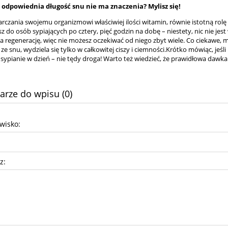
e odpowiednia długość snu nie ma znaczenia? Mylisz się!
rczania swojemu organizmowi właściwiej ilości witamin, równie istotną rolę
ysz do osób sypiających po cztery, pięć godzin na dobę – niestety, nic nie je
a regenerację, więc nie możesz oczekiwać od niego zbyt wiele. Co ciekawe, 
ze snu, wydziela się tylko w całkowitej ciszy i ciemności.Krótko mówiąc, jeś
sypianie w dzień – nie tędy droga! Warto też wiedzieć, że prawidłowa dawka
rze do wpisu (0)
zwisko:
z: