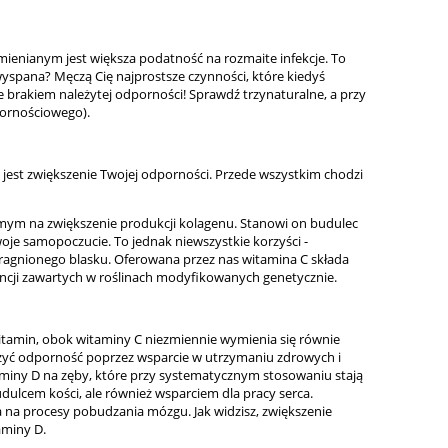
mienianym jest większa podatność na rozmaite infekcje. To
wyspana? Męczą Cię najprostsze czynności, które kiedyś
 brakiem należytej odporności! Sprawdź trzynaturalne, a przy
ornościowego).
jest zwiększenie Twojej odporności. Przede wszystkim chodzi
ym na zwiększenie produkcji kolagenu. Stanowi on budulec
Twoje samopoczucie. To jednak niewszystkie korzyści -
pragnionego blasku. Oferowana przez nas witamina C składa
ancji zawartych w roślinach modyfikowanych genetycznie.
tamin, obok witaminy C niezmiennie wymienia się równie
szyć odporność poprzez wsparcie w utrzymaniu zdrowych i
miny D na zęby, które przy systematycznym stosowaniu stają
budulcem kości, ale również wsparciem dla pracy serca.
a na procesy pobudzania mózgu. Jak widzisz, zwiększenie
aminy D.