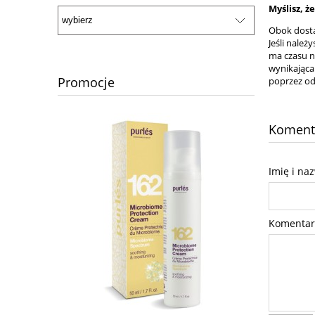
Myślisz, ż
Obok dosta
Jeśli należ
ma czasu n
wynikająca 
Promocje
poprzez od
Komenta
Imię i na
Komentar