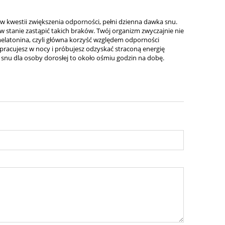
 w kwestii zwiększenia odporności, pełni dzienna dawka snu.
st w stanie zastąpić takich braków. Twój organizm zwyczajnie nie
melatonina, czyli główna korzyść względem odporności
li pracujesz w nocy i próbujesz odzyskać straconą energię
 snu dla osoby dorosłej to około ośmiu godzin na dobę.