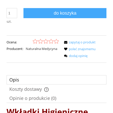
do koszyka
szt.
Ocena:
zapytaj o produkt
Producent:
Naturalna Medycyna
poleć znajomemu
dodaj opinię
Opis
Koszty dostawy
Cena nie zawiera ewentualnych kosztów płatności
Opinie o produkcie (0)
Wkładki Higieniczne