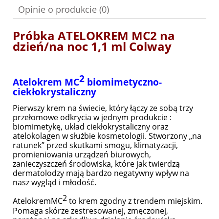
Opinie o produkcie (0)
Próbka ATELOKREM MC2 na
dzień/na noc 1,1 ml Colway
2
Atelokrem MC
biomimetyczno-
ciekłokrystaliczny
Pierwszy krem na świecie, który łączy ze sobą trzy
przełomowe odkrycia w jednym produkcie :
biomimetykę, układ ciekłokrystaliczny oraz
atelokolagen w służbie kosmetologii. Stworzony „na
ratunek” przed skutkami smogu, klimatyzacji,
promieniowania urządzeń biurowych,
zanieczyszczeń środowiska, które jak twierdzą
dermatolodzy mają bardzo negatywny wpływ na
nasz wygląd i młodość.
2
AtelokremMC
to krem zgodny z trendem miejskim.
Pomaga skórze zestresowanej, zmęczonej,