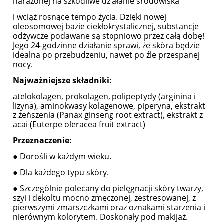
narażonej na szkodliwe działanie środowiska
i wciąż rosnące tempo życia. Dzięki nowej
oleosomowej bazie ciekłokrystalicznej, substancje
odżywcze podawane są stopniowo przez całą dobę!
Jego 24-godzinne działanie sprawi, że skóra będzie
idealna po przebudzeniu, nawet po źle przespanej
nocy.
Najważniejsze składniki:
atelokolagen, prokolagen, polipeptydy (arginina i
lizyna), aminokwasy kolagenowe, piperyna, ekstrakt
z żeńszenia (Panax ginseng root extract), ekstrakt z
acai (Euterpe oleracea fruit extract)
Przeznaczenie:
● Dorośli w każdym wieku.
● Dla każdego typu skóry.
● Szczególnie polecany do pielęgnacji skóry twarzy,
szyi i dekoltu mocno zmęczonej, zestresowanej, z
pierwszymi zmarszczkami oraz oznakami starzenia i
nierównym kolorytem. Doskonały pod makijaż.