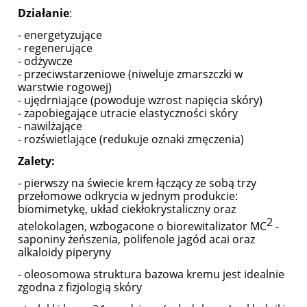
Działanie
:
- energetyzujące
- regenerujące
- odżywcze
- przeciwstarzeniowe (niweluje zmarszczki w
warstwie rogowej)
- ujędrniające (powoduje wzrost napięcia skóry)
- zapobiegające utracie elastyczności skóry
- nawilżające
- rozświetlające (redukuje oznaki zmęczenia)
Zalety:
- pierwszy na świecie krem łączący ze sobą trzy
przełomowe odkrycia w jednym produkcie:
biomimetykę, układ ciekłokrystaliczny oraz
2
atelokolagen, wzbogacone o biorewitalizator MC
-
saponiny żeńszenia, polifenole jagód acai oraz
alkaloidy piperyny
- oleosomowa struktura bazowa kremu jest idealnie
zgodna z fizjologią skóry