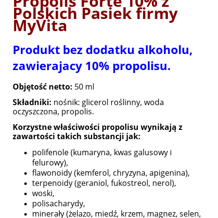
Propolis Forte 10% z
Polskich Pasiek firmy
MyVita
Produkt bez dodatku alkoholu,
zawierajacy 10% propolisu.
Objętość netto:
50 ml
Składniki:
nośnik: glicerol roślinny, woda
oczyszczona,
propolis.
Korzystne właściwości propolisu wynikają z
zawartości takich substancji jak:
polifenole (kumaryna, kwas galusowy i
felurowy),
flawonoidy (kemferol, chryzyna, apigenina),
terpenoidy (geraniol, fukostreol, nerol),
woski,
polisacharydy,
minerały (żelazo, miedź, krzem, magnez, selen,