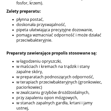
fosfor, krzem).
Zalety preparatu:
płynna postać,
doskonała przyswajalność,
pipeta ułatwiająca precyzyjne dozowanie,
pomaga wzmacniać odporność i może działać
przeciwbakteryjnie.
Preparaty zawierające propolis stosowane są:
w łagodzeniu opryszczki,
w maściach i kremach na trądzik i stany
zapalne skóry,
w preparatach podnoszących odporność,
w terapiach przeciwbakteryjnych (gronkowiec,
paciorkowiec)
w zwalczaniu grzybów drożdżoidalnych,
przy zapaleniu opon mózgowych,
w stanach zapalnych gardła, krtani i jamy
ustnej,