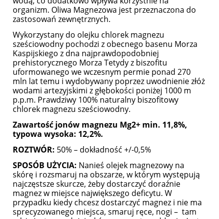
wodą, co dodatkowo wpływa korzystnie na
organizm. Oliwa Magnezowa jest przeznaczona do
zastosowań zewnętrznych.
Wykorzystany do olejku chlorek magnezu
sześciowodny pochodzi z obecnego basenu Morza
Kaspijskiego z dna najprawdopodobniej
prehistorycznego Morza Tetydy z biszofitu
uformowanego we wczesnym permie ponad 270
mln lat temu i wydobywany poprzez uwodnienie złóż
wodami artezyjskimi z głębokości poniżej 1000 m
p.p.m. Prawdziwy 100% naturalny biszofitowy
chlorek magnezu sześciowodny.
Zawartość jonów magnezu Mg2+ min. 11,8%,
typowa wysoka: 12,2%.
ROZTWÓR:
50% – dokładność +/-0,5%
SPOSÓB UŻYCIA:
Nanieś olejek magnezowy na
skórę i rozsmaruj na obszarze, w którym występują
najczęstsze skurcze, żeby dostarczyć doraźnie
magnez w miejsce największego deficytu. W
przypadku kiedy chcesz dostarczyć magnez i nie ma
sprecyzowanego miejsca, smaruj ręce, nogi – tam