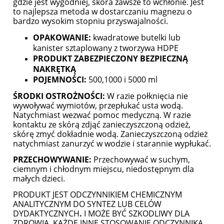
gdzie jest wygodniej, skóra zawsze to wchłonie. Jest
to najlepsza metoda w dostarczaniu magnezu o
bardzo wysokim stopniu przyswajalności.
OPAKOWANIE:
kwadratowe butelki lub
kanister sztaplowany z tworzywa HDPE
PRODUKT ZABEZPIECZONY BEZPIECZNĄ
NAKRĘTKĄ
POJEMNOŚCI:
500,1000 i 5000 ml
ŚRODKI OSTROŻNOŚCI:
W razie połknięcia nie
wywoływać wymiotów, przepłukać usta wodą.
Natychmiast wezwać pomoc medyczną. W razie
kontaktu ze skórą zdjąć zanieczyszczoną odzież,
skórę zmyć dokładnie wodą. Zanieczyszczoną odzież
natychmiast zanurzyć w wodzie i starannie wypłukać.
PRZECHOWYWANIE:
Przechowywać w suchym,
ciemnym i chłodnym miejscu, niedostępnym dla
małych dzieci.
PRODUKT JEST ODCZYNNIKIEM CHEMICZNYM
ANALITYCZNYM DO SYNTEZ LUB CELÓW
DYDAKTYCZNYCH
.
I MOŻE BYĆ SZKODLIWY DLA
ZDROWIA, KAŻDE INNE STOSOWANIE ODCZYNNIKA