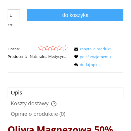
do koszyka
szt.
Ocena:
zapytaj o produkt
Producent:
Naturalna Medycyna
poleć znajomemu
dodaj opinię
Opis
Koszty dostawy
Cena nie zawiera ewentualnych kosztów płatności
Opinie o produkcie (0)
Oliwa Magnezowa 50%