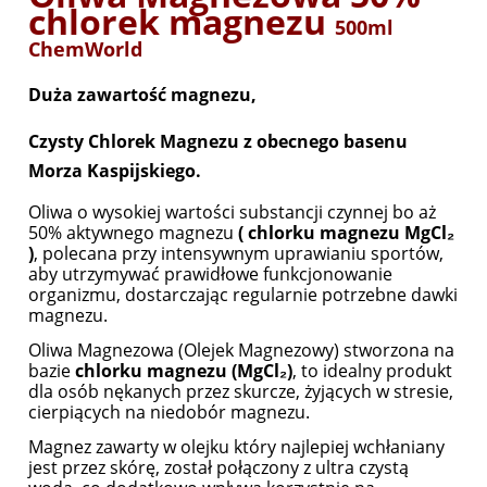
chlorek magnezu
500ml
ChemWorld
Duża zawartość magnezu,
Czysty Chlorek Magnezu z obecnego basenu
Morza Kaspijskiego.
Oliwa o wysokiej wartości substancji czynnej bo aż
50% aktywnego magnezu
( chlorku magnezu MgCl₂
)
, polecana przy intensywnym uprawianiu sportów,
aby utrzymywać prawidłowe funkcjonowanie
organizmu, dostarczając regularnie potrzebne dawki
magnezu.
Oliwa Magnezowa (Olejek Magnezowy) stworzona na
bazie
chlorku magnezu (MgCl₂)
, to idealny produkt
dla osób nękanych przez skurcze, żyjących w stresie,
cierpiących na niedobór magnezu.
Magnez zawarty w olejku który najlepiej wchłaniany
jest przez skórę, został połączony z ultra czystą