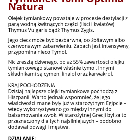
Natura
Olejek tymiankowy powstaje w procesie destylacji z
parą wodną kwitnących części (liści i kwiatów)
Thymus Vulgaris bądź Thymus Zygis.
Jego ciecz może być bezbarwna, oo żółtawym albo
czerwonawym zabarwieniu. Zapach jest intensywny,
przypomina nieco Tymol.
Nic zresztą dziwnego, bo aż 55% zawartości olejku
tymiankowego stanowi właśnie tymol. Innymi
składnikami są cymen, linalol oraz karwakrol.
KRAJ POCHODZENIA
Dzisiaj najlepsze olejki tymiankowe pochodzą z
Hiszpanii. Warto jednak wspomnieć, że jego
właściwości znane były już w starożytnym Egipcie –
wtedy wykorzystywano go między innymi do
balsamowania zwłok. W starożytnej Grecji był za to
przeznaczony dla tych najsilniejszych – podobno
dodawał odwagi i męstwa.
DZIAŁANIE: