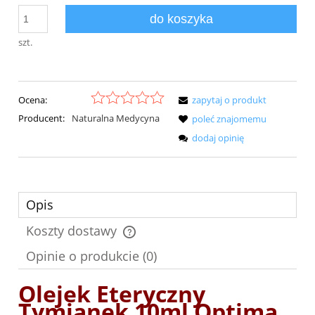
do koszyka
szt.
Ocena:
zapytaj o produkt
Producent:
Naturalna Medycyna
poleć znajomemu
dodaj opinię
Opis
Koszty dostawy
Cena nie zawiera ewentualnych kosztów płatności
Opinie o produkcie (0)
Olejek Eteryczny
Tymianek 10ml Optima