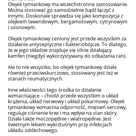
Olejek tymiankowy ma wszechstronne zastosowanie.
Można stosować go samodzielnie bądź łączyć z
innymi. Doskonale sprawdza się jako kompozycja z
olejkiem lawendowym, bergamotowym, cytrynowym
i sosnowym.
Olejek tymiankowy ceniony jest przede wszystkim za
działanie antyseptyczne i bakteriobójcze. To dlatego,
że w jego składzie znajduje się silnie działający
kamfen (niegdyś wykorzystywany do odkażania ran).
Ale to nie wszystko, bo olejek tymiankowy działa
również przeciwskurczowo, stosowany jest też w
stanach reumatycznych.
Inne właściwości tego środka to działanie
wzmacniające – chodzi przede wszystkim o układ
krążenia, układ nerwowy i układ pokarmowy. Olejek
tymiankowy wzmacnia odporność, mięsień sercowy,
reguluje ciśnienie krwi i ma wpływ na stan skóry.
Działa także moczopędnie i wiatropędnie. Jest
świetnym lekiem wykrztuśnym przy infekcjach
układu oddechowego.