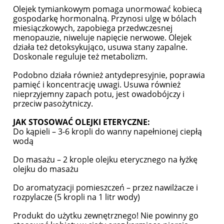
Olejek tymiankowym pomaga unormować kobiecą
gospodarkę hormonalną. Przynosi ulgę w bólach
miesiączkowych, zapobiega przedwczesnej
menopauzie, niweluje napięcie nerwowe. Olejek
działa też detoksykująco, usuwa stany zapalne.
Doskonale reguluje też metabolizm.
Podobno działa również antydepresyjnie, poprawia
pamięć i koncentrację uwagi. Usuwa również
nieprzyjemny zapach potu, jest owadobójczy i
przeciw pasożytniczy.
JAK STOSOWAĆ OLEJKI ETERYCZNE:
Do kąpieli – 3-6 kropli do wanny napełnionej ciepłą
wodą
Do masażu – 2 krople olejku eterycznego na łyżkę
olejku do masażu
Do aromatyzacji pomieszczeń – przez nawilżacze i
rozpylacze (5 kropli na 1 litr wody)
Produkt do użytku zewnętrznego! Nie powinny go