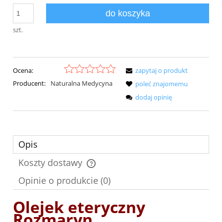
do koszyka
szt.
Ocena:
zapytaj o produkt
Producent:
Naturalna Medycyna
poleć znajomemu
dodaj opinię
Opis
Koszty dostawy
Cena nie zawiera ewentualnych kosztów płatności
Opinie o produkcie (0)
Olejek eteryczny
Rozmaryn