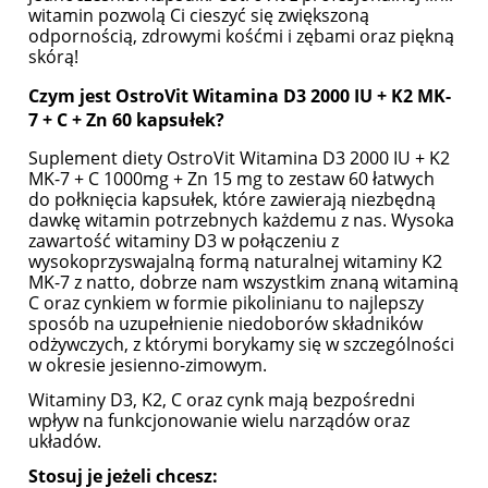
witamin pozwolą Ci cieszyć się zwiększoną
odpornością, zdrowymi kośćmi i zębami oraz piękną
skórą!
Czym jest OstroVit Witamina D3 2000 IU + K2 MK-
7 + C + Zn 60 kapsułek?
Suplement diety OstroVit Witamina D3 2000 IU + K2
MK-7 + C 1000mg + Zn 15 mg to zestaw 60 łatwych
do połknięcia kapsułek, które zawierają niezbędną
dawkę witamin potrzebnych każdemu z nas. Wysoka
zawartość witaminy D3 w połączeniu z
wysokoprzyswajalną formą naturalnej witaminy K2
MK-7 z natto, dobrze nam wszystkim znaną witaminą
C oraz cynkiem w formie pikolinianu to najlepszy
sposób na uzupełnienie niedoborów składników
odżywczych, z którymi borykamy się w szczególności
w okresie jesienno-zimowym.
Witaminy D3, K2, C oraz cynk mają bezpośredni
wpływ na funkcjonowanie wielu narządów oraz
układów.
S
tosuj je jeżeli chcesz: