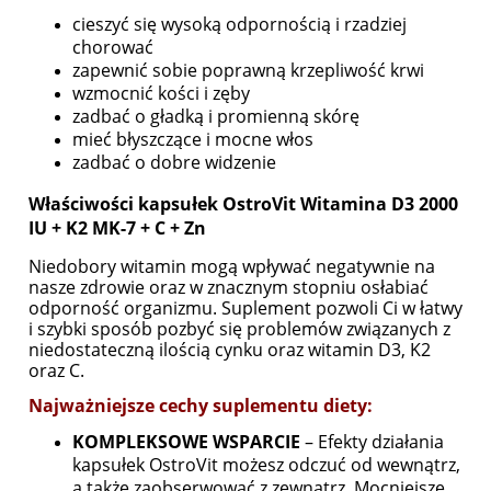
cieszyć się wysoką odpornością i rzadziej
chorować
zapewnić sobie poprawną krzepliwość krwi
wzmocnić kości i zęby
zadbać o gładką i promienną skórę
mieć błyszczące i mocne włos
zadbać o dobre widzenie
Właściwości kapsułek OstroVit Witamina D3 2000
IU + K2 MK-7 + C + Zn
Niedobory witamin mogą wpływać negatywnie na
nasze zdrowie oraz w znacznym stopniu osłabiać
odporność organizmu. Suplement pozwoli Ci w łatwy
i szybki sposób pozbyć się problemów związanych z
niedostateczną ilością cynku oraz witamin D3, K2
oraz C.
Najważniejsze cechy suplementu diety:
KOMPLEKSOWE WSPARCIE
– Efekty działania
kapsułek OstroVit możesz odczuć od wewnątrz,
a także zaobserwować z zewnątrz. Mocniejsze