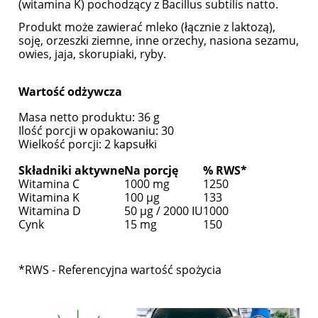
(witamina K) pochodzący z Bacillus subtilis natto.
Produkt może zawierać mleko (łącznie z laktozą),
soję, orzeszki ziemne, inne orzechy, nasiona sezamu,
owies, jaja, skorupiaki, ryby.
Wartość odżywcza
Masa netto produktu: 36 g
Ilość porcji w opakowaniu: 30
Wielkość porcji: 2 kapsułki
Składniki aktywne
Na porcję
% RWS*
Witamina C
1000 mg
1250
Witamina K
100 µg
133
Witamina D
50 µg / 2000 IU
1000
Cynk
15 mg
150
*RWS - Referencyjna wartość spożycia