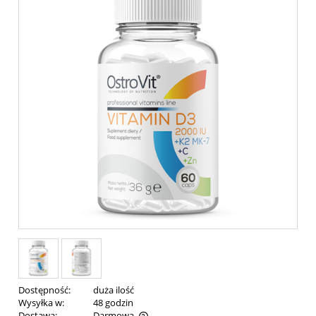
Dostępność:
duża ilość
Wysyłka w:
48 godzin
Dostawa:
Darmowa