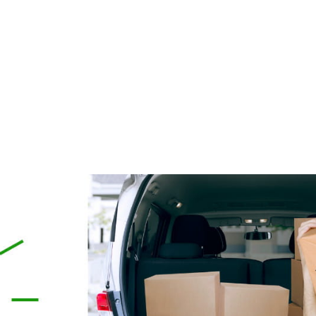
ELARNY z Kolagenem i
162 Krem Ochrona Mikrobio
Algami Colway
50 ml Purles
59,90 zł
119,00 zł
79,00 zł
124,90 zł
a regularna:
Cena regularna:
do koszyka
do koszyka