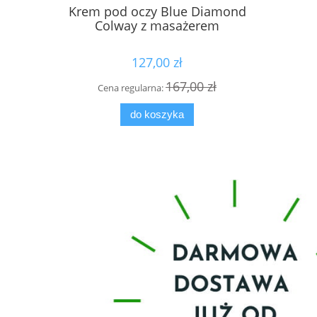
Krem pod oczy Blue Diamond
Płyn MIC
Colway z masażerem
127,00 zł
167,00 zł
Cena regularna:
Cen
do koszyka