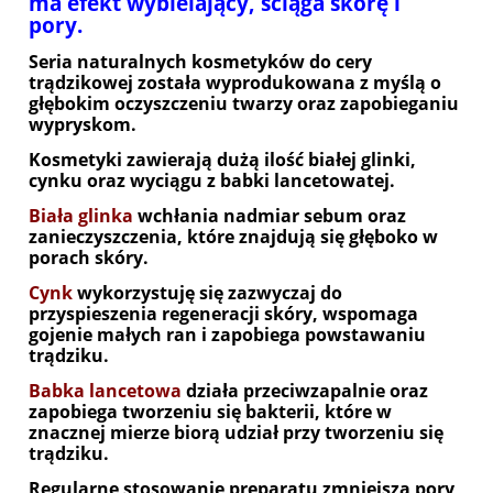
ma efekt wybielający, ściąga skórę i
pory.
Seria naturalnych kosmetyków do cery
trądzikowej została wyprodukowana z myślą o
głębokim oczyszczeniu twarzy oraz zapobieganiu
wypryskom.
Kosmetyki zawierają dużą ilość białej glinki,
cynku oraz wyciągu z babki lancetowatej.
Biała glinka
wchłania nadmiar sebum oraz
zanieczyszczenia, które znajdują się głęboko w
porach skóry.
Cynk
wykorzystuję się zazwyczaj do
przyspieszenia regeneracji skóry, wspomaga
gojenie małych ran i zapobiega powstawaniu
trądziku.
Babka lancetowa
działa przeciwzapalnie oraz
zapobiega tworzeniu się bakterii, które w
znacznej mierze biorą udział przy tworzeniu się
trądziku.
Regularne stosowanie preparatu zmniejsza pory,