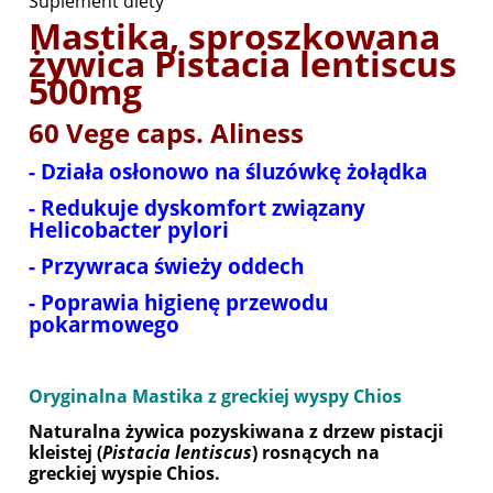
Suplement diety
Mastika, sproszkowana
żywica Pistacia lentiscus
500mg
60 Vege caps. Aliness
- Działa osłonowo na śluzówkę żołądka
- Redukuje dyskomfort związany
Helicobacter pylori
- Przywraca świeży oddech
- Poprawia higienę przewodu
pokarmowego
Oryginalna Mastika z greckiej wyspy Chios
Naturalna żywica pozyskiwana z drzew pistacji
kleistej (
Pistacia lentiscus
) rosnących na
greckiej
wyspie Chios
.