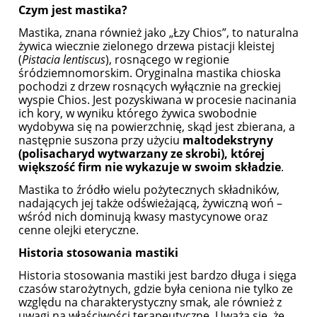
Czym jest mastika?
Mastika, znana również jako „Łzy Chios”, to naturalna
żywica wiecznie zielonego drzewa pistacji kleistej
(
Pistacia lentiscus
), rosnącego w regionie
śródziemnomorskim. Oryginalna mastika chioska
pochodzi z drzew rosnących wyłącznie na greckiej
wyspie Chios. Jest pozyskiwana w procesie nacinania
ich kory, w wyniku którego żywica swobodnie
wydobywa się na powierzchnię, skąd jest zbierana, a
następnie suszona przy użyciu
maltodekstryny
(polisacharyd wytwarzany ze skrobi), której
większość firm nie wykazuje w swoim składzie
.
Mastika to źródło wielu pożytecznych składników,
nadających jej także odświeżającą, żywiczną woń –
wśród nich dominują kwasy mastycynowe oraz
cenne olejki eteryczne.
Historia stosowania mastiki
Historia stosowania mastiki jest bardzo długa i sięga
czasów starożytnych, gdzie była ceniona nie tylko ze
względu na charakterystyczny smak, ale również z
uwagi na właściwości terapeutyczne. Uważa się, że