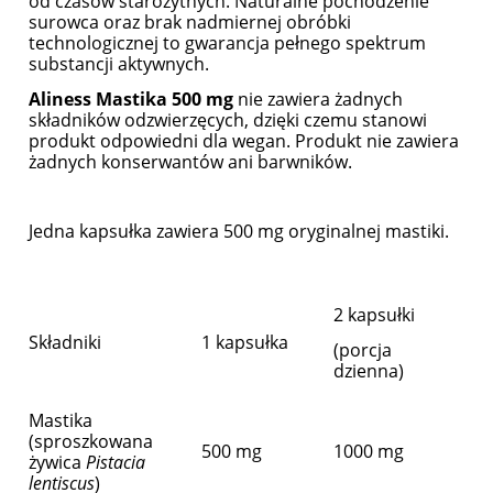
od czasów starożytnych. Naturalne pochodzenie
surowca oraz brak nadmiernej obróbki
technologicznej to gwarancja pełnego spektrum
substancji aktywnych.
Aliness Mastika 500
m
g
nie zawiera żadnych
składników odzwierzęcych, dzięki czemu stanowi
produkt odpowiedni dla wegan. Produkt nie zawiera
żadnych konserwantów ani barwników.
Jedna kapsułka zawiera 500 mg oryginalnej mastiki.
2 kapsułki
Składniki
1 kapsułka
(porcja
dzienna)
Mastika
(sproszkowana
500 mg
1000 mg
żywica
Pistacia
lentiscus
)