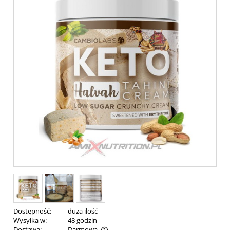
Dostępność:
duża ilość
Wysyłka w:
48 godzin
Dostawa:
Darmowa