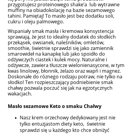
przygotujesz proteinowego shake’a lub wytrawne
muffiny na obiadokolację na bazie sezamowego
tahini. Pamiętaj! To masło jest bez dodatku soli,
cukru i oleju palmowego.
Wspaniały smak masła i kremowa konsystencja
sprawiają, że jest to idealny dodatek do słodkich
przekąsek, owsianek, naleśników, omletów,
smoothie, świetnie sprawdzi się jako zamiennik
smarowideł na kanapkę lub jako spoidło do
odżywczych ciastek i kulek mocy. Naturalne i
odżywcze, zawiera tłuszcze wielonienasycone, w tym
kwas linolowy, błonnik, żelazo oraz wapń i magnez.
Doskonałe do róznego rodzaju potraw, nie tylko na
słodko! Ten rozpieszczający podniebienie smak
chałwy pozwala poczuć się jak na egzotycznych
wakacjach.
Masło sezamowe Keto o smaku Chałwy
Nasz krem orzechowy dedykowany jest nie
tylko entuzjastom diety keto, świetnie
sprawdzi się u każdego kto chce obniżyć