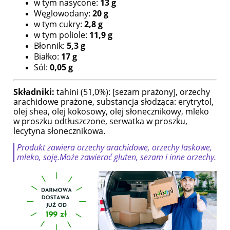
w tym nasycone:
13 g
Węglowodany:
20 g
w tym cukry:
2,8 g
w tym poliole:
11,9 g
Błonnik:
5,3 g
Białko:
17 g
Sól:
0,05 g
Składniki:
tahini (51,0%): [sezam prażony], orzechy
arachidowe prażone, substancja słodząca: erytrytol,
olej shea, olej kokosowy, olej słonecznikowy, mleko
w proszku odtłuszczone, serwatka w proszku,
lecytyna słonecznikowa.
Produkt zawiera orzechy arachidowe, orzechy laskowe,
mleko, soję.Może zawierać gluten, sezam i inne orzechy.