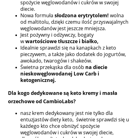
spożycie węglowodanów i cukrów w swojej
diecie.
Nowa formuła
słodzona erytrytolem!
wolna
od maltitolu, dzięki czemu ilość przyswajalnych
węglowodanów jest jeszcze mniejsza.
Jest pożywny i odżywczy, bogaty
w
wartościowe tłuszcze i białko,
Idealnie sprawdzi się na kanapkach z keto
pieczywem, a także jako dodatek do jogurtów,
awokado, twarogów i shakeów.
Świetna przekąska dla osób
na diecie
nieskowęglowodanej Low Carb i
ketogenicznej.
Dla kogo dedykowane są keto kremy i masła
orzechowe od CambioLabs?
nasz krem dedykowany jest nie tylko dla
entuzjastów diety keto, świetnie sprawdzi się u
każdego kto chce obniżyć spożycie
węglowodanów i cukrów w swojej diecie,