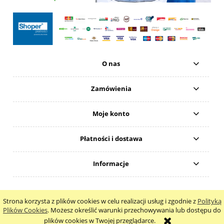
O nas
Zamówienia
Moje konto
Płatności i dostawa
Informacje
Natural 4Beauty Anna Wodawska
Strona korzysta z plików cookies w celu realizacji usług i zgodnie z
Polityką
pokaż pełną wersję strony
Plików Cookies
. Możesz określić warunki przechowywania lub dostępu do
plików cookies w Twojej przeglądarce.