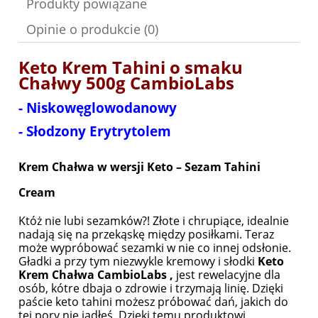
Produkty powiązane
Opinie o produkcie (0)
Keto Krem Tahini o smaku
Chałwy 500g CambioLabs
- Niskowęglowodanowy
- Słodzony Erytrytolem
Krem Chałwa w wersji Keto – Sezam Tahini
Cream
Któż nie lubi sezamków?! Złote i chrupiące, idealnie
nadają się na przekąskę między posiłkami. Teraz
może wypróbować sezamki w nie co innej odsłonie.
Gładki a przy tym niezwykle kremowy i słodki
Keto
Krem Chałwa CambioLabs ,
jest rewelacyjne dla
osób, kótre dbaja o zdrowie i trzymają linię. Dzięki
paście keto tahini możesz próbować dań, jakich do
tej pory nie jadłeś. Dzięki temu produktowi