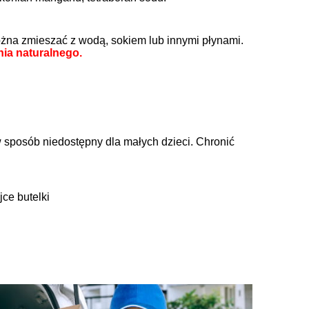
ożna zmieszać z wodą, sokiem lub innymi płynami.
ia naturalnego.
mu
Kuracja drenująca wodę i tłuszcz
Liftingująco-K
Activ Drainning 500 ml Thalgo
pod oczy Silici
sposób niedostępny dla małych dzieci. Chronić
112,00 zł
185,
134,90 zł
jce butelki
Cena regularna:
Cena regularn
do koszyka
do ko