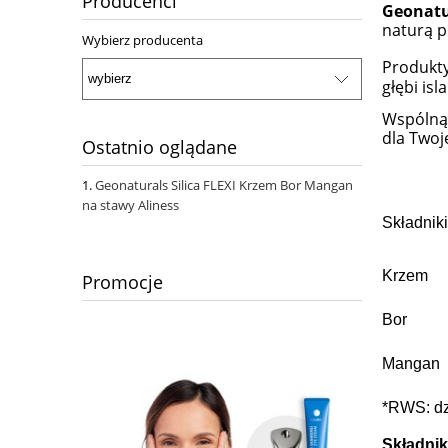
Producenci
Geonatu
naturą 
Wybierz producenta
Produkt
głębi is
Wspólną
dla Twoj
Ostatnio oglądane
Geonaturals Silica FLEXI Krzem Bor Mangan
na stawy Aliness
Składniki
Krzem
Promocje
Bor
Mangan
*RWS: dz
Składnik