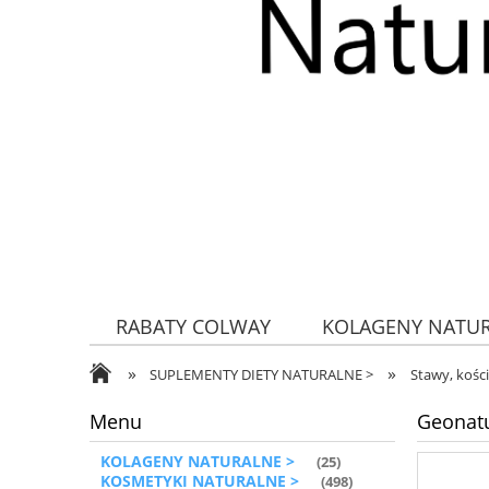
RABATY COLWAY
KOLAGENY NATU
»
»
ZDROWA ŻYWNOŚĆ
SUPLEMENTY DIETY NATURALNE >
Stawy, kości
Menu
Geonatu
KOLAGENY NATURALNE >
(25)
KOSMETYKI NATURALNE >
(498)