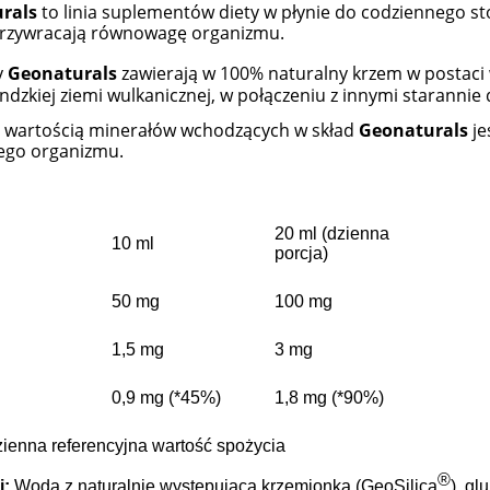
rals
to linia suplementów diety w płynie do codziennego st
przywracają równowagę organizmu.
y
Geonaturals
zawierają w 100% naturalny krzem w postac
landzkiej ziemi wulkanicznej, w połączeniu z innymi staranni
 wartością minerałów wchodzących w skład
Geonaturals
je
ego organizmu.
20 ml (dzienna
10 ml
porcja)
50 mg
100 mg
1,5 mg
3 mg
0,9 mg (*45%)
1,8 mg (*90%)
ienna referencyjna wartość spożycia
®
i:
Woda z naturalnie występującą krzemionką (GeoSilica
), g