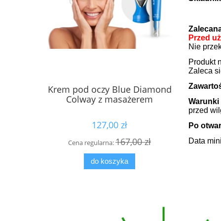
Zalecana
Przed uż
Nie przek
Produkt n
Zaleca si
Zawarto
Krem pod oczy Blue Diamond
Płyn MIC
Colway z masażerem
Warunki
przed wil
127,00 zł
Po otwar
167,00 zł
Data mini
Cena regularna:
Cen
do koszyka