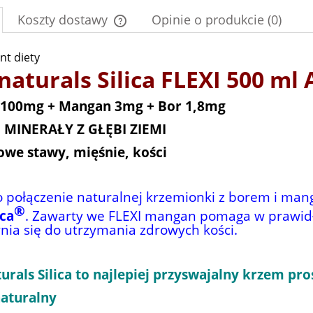
Koszty dostawy
Opinie o produkcie (0)
t diety
Cena nie zawiera ewentualnych kosztów
płatności
aturals Silica FLEXI 500 ml 
100mg + Mangan 3mg + Bor 1,8mg
 MINERAŁY Z GŁĘBI ZIEMI
owe stawy, mięśnie, kości
o połączenie naturalnej krzemionki z borem i man
®
ica
. Zawarty we FLEXI mangan pomaga w prawidł
nia się do utrzymania zdrowych kości.
rals Silica to najlepiej przyswajalny krzem pro
aturalny