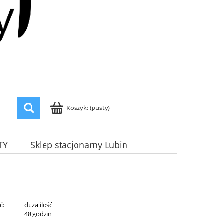
Koszyk:
(pusty)
TY
Sklep stacjonarny Lubin
ć:
duża ilość
:
48 godzin