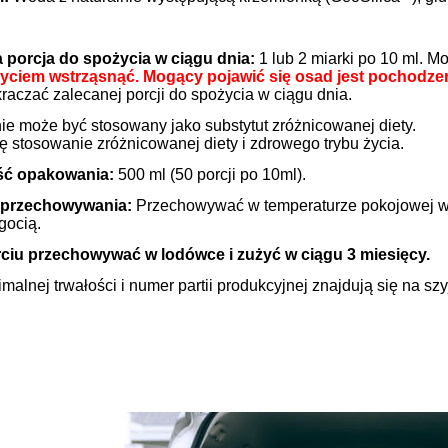
 porcja do spożycia w ciągu dnia:
1 lub 2 miarki po 10 ml. M
yciem wstrząsnąć. Mogący pojawić się osad jest pochodzen
raczać zalecanej porcji do spożycia w ciągu dnia.
ie może być stosowany jako substytut zróżnicowanej diety.
ę stosowanie zróżnicowanej diety i zdrowego trybu życia.
ść opakowania:
500 ml (50 porcji po 10ml).
ELARNY z Kolagenem i
162 Krem Ochrona Mikrobio
Algami Colway
50 ml Purles
 przechowywania:
Przechowywać w temperaturze pokojowej w 
gocią.
59,90 zł
119,00 zł
ciu przechowywać w lodówce i zużyć w ciągu 3 miesięcy.
79,00 zł
124,90 zł
malnej trwałości i numer partii produkcyjnej znajdują się na szy
a regularna:
Cena regularna:
do koszyka
do koszyka