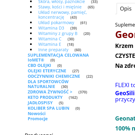
Skóra, włosy, paznokcie
(33)
Stawy, kości i mięśnie
(65)
Opis
Układ nerwowy, pamięć,
koncentrację
(43)
Układ pokarmowy
(61)
Suplemen
Witamina D3
(39)
Geon
Witaminy z grupy B
(20)
Witamina C
(30)
Witamina E
Krzem 
(18)
Inne preparaty
(60)
CZYSTE
SUPLEMENTACJA CELOWANA
IoMET®
(0)
Na zdr
CBD OLEJKI
(0)
OLEJKI ETERYCZNE
(27)
ODCZYNNIKI CHEMICZNE
(22)
DLA SPORTOWCÓW
FLEXI t
NATURALNIE
(30)
ZDROWA ŻYWNOŚĆ >
GeoSil
(370)
KETO PRODUKTY
(162)
przyczy
JADŁOSPISY
(5)
KOLIBER SPA LUBIN
(0)
Nowości
Geonatu
Promocje
100% n