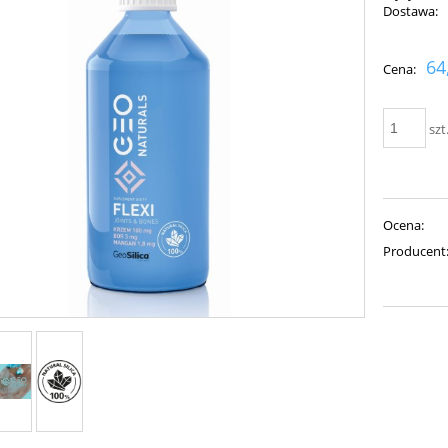
Dostawa:
Cena nie zawiera ewent
64
Cena:
płatności
szt
Ocena:
Producent