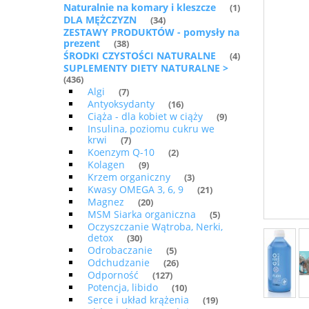
Naturalnie na komary i kleszcze
(1)
DLA MĘŻCZYZN
(34)
ZESTAWY PRODUKTÓW - pomysły na
prezent
(38)
ŚRODKI CZYSTOŚCI NATURALNE
(4)
SUPLEMENTY DIETY NATURALNE >
(436)
Algi
(7)
Antyoksydanty
(16)
Ciąża - dla kobiet w ciąży
(9)
Insulina, poziomu cukru we
krwi
(7)
Koenzym Q-10
(2)
Kolagen
(9)
Krzem organiczny
(3)
Kwasy OMEGA 3, 6, 9
(21)
Magnez
(20)
MSM Siarka organiczna
(5)
Oczyszczanie Wątroba, Nerki,
detox
(30)
Odrobaczanie
(5)
Odchudzanie
(26)
Odporność
(127)
Potencja, libido
(10)
Serce i układ krążenia
(19)