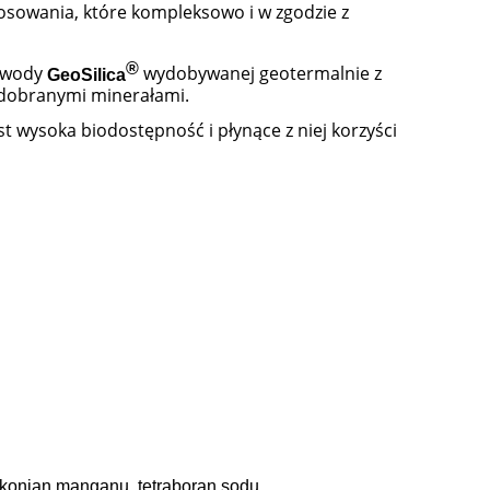
osowania, które kompleksowo i w zgodzie z
®
i wody
wydobywanej geotermalnie z
GeoSilica
e dobranymi minerałami.
st wysoka biodostępność i płynące z niej korzyści
lukonian manganu, tetraboran sodu.